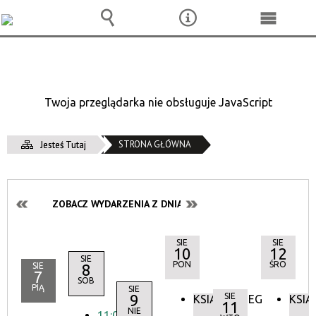
Wyszukiwarka
Narzędzia
Menu
główne
Twoja przeglądarka nie obsługuje JavaScript
STRONA GŁÓWNA
Jesteś Tutaj
ZOBACZ WYDARZENIA Z DNIA:
SIE
SIE
10
12
SIE
PON
ŚRO
SIE
8
7
SOB
PIĄ
SIE
9
SIE
KSIĄŻKOBIEG
KSIĄ
11
NIE
11:00