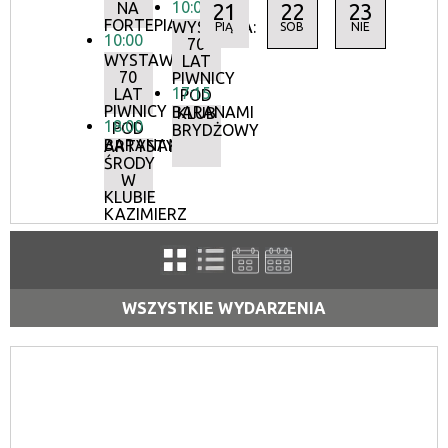
10:00
NA
21
22
23
FORTEPIANIE
WYSTAWA:
PIĄ
SOB
NIE
10:00
70
WYSTAWA:
LAT
70
PIWNICY
17:15
LAT
POD
PIWNICY
BARANAMI
KLUB
18:00
POD
BRYDŻOWY
BARANAMI
ARTYSTYCZNE
ŚRODY
W
KLUBIE
KAZIMIERZ
WSZYSTKIE WYDARZENIA