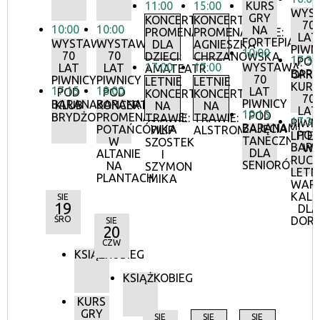
11:00
15:00
KURS
WYS
GRY
KONCERTY
KONCERTY
70
10:00
10:00
NA
PROMENADOWE
PROMENADOWE:
LAT
FORTEPIANIE
WYSTAWA:
WYSTAWA:
DLA
AGNIESZKA
PIWN
10:00
70
70
DZIECI:
CHRZANOWSKA
17:30
POD
17:00
17:00
WYSTAWA:
LAT
LAT
AMATEATR
BAR
OPR
70
PIWNICY
PIWNICY
LETNIE
LETNIE
KURA
17:15
18:00
LAT
POD
POD
KONCERTY
KONCERTY
70
PIWNICY
BARANAMI
BARANAMI
KLUB
KONCERTY
NA
NA
LAT
10:15
POD
BRYDŻOWY
PROMENADOWE:
TRAWIE:
TRAWIE:
17:30
PIWN
BARANAMI
ZAJĘCIA
POTAŃCÓWKA
FILIP
ALSTROMERIE
POD
LITE
TANECZNE
W
SZOSTEK
BAR
W
DLA
ALTANIE
I
RUCH
SENIORÓW
NA
SZYMON
LETN
PLANTACH
MIKA
WAR
KALI
SIE
19
DLA
ŚRO
DOR
SIE
20
CZW
KSIĄŻKOBIEG
KSIĄŻKOBIEG
KURS
GRY
SIE
SIE
SIE