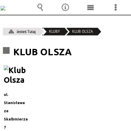
Wyszukiwarka
Narzędzia
Menu
Menu
główne
szcze
KLUBY
KLUB OLSZA
Jesteś Tutaj
KLUB OLSZA
ul.
Stanisława
ze
Skalbmierza
7