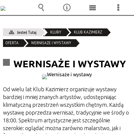
Wyszukiwarka
Narzędzia
Menu
Menu
główne
szcze
KLUBY
KLUB KAZIMIERZ
Jesteś Tutaj
OFERTA
WERNISAŻE I WYSTAWY
WERNISAŻE I WYSTAWY
Od wielu lat Klub Kazimierz organizuje wystawy
bardziej i mniej znanych artystów, udostępniając
klimatyczną przestrzeń wszystkim chętnym. Każdą
wystawę poprzedza wernisaż, tradycyjnie we środy o
18:00. Spektrum artystyczne jest szczególnie
szerokie: oglądać można zarówno malarstwo, jak i