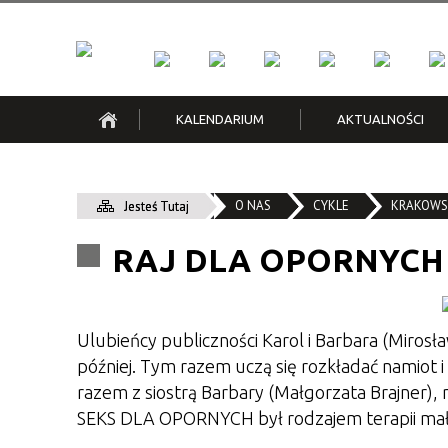
KALENDARIUM
AKTUALNOŚCI
KFK
Kraków Low Emission Zone /
Klub Kazimierz
Grzechy i niedole | Konkurs
Cykle
Klub M
Na kra
Зона Чистого Транспорту
recytatorski poezji noir
O NAS
CYKLE
Konkurs
KRAKOWSK
Jesteś Tutaj
Śliwiak
Piwnica pod Baranami
Zespół 
RAJ DLA OPORNYCH
Ulubieńcy publiczności Karol i Barbara (Miros
później. Tym razem uczą się rozkładać namiot i ż
razem z siostrą Barbary (Małgorzata Brajner), n
SEKS DLA OPORNYCH był rodzajem terapii małż