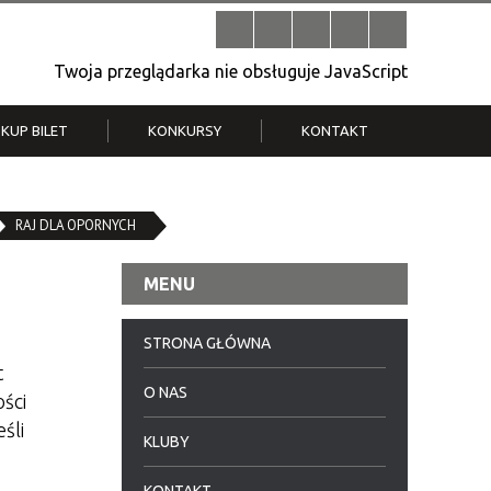
Twoja przeglądarka nie obsługuje JavaScript
KUP BILET
KONKURSY
KONTAKT
| V
Klub Strych
TWOJA DZIELNICA, TWÓJ FILM
. T.
RAJ DLA OPORNYCH
– konkurs na krótkometrażówkę
MENU
STRONA GŁÓWNA
t
O NAS
ości
śli
KLUBY