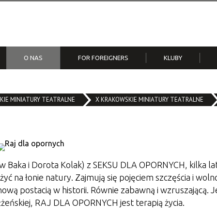
O NAS
FOR FOREIGNERS
KLUBY
alwa
kowskim Rynku | IV
Do pobrania
Klub Olsza
Nikt mi Ciebie nie odbierze 
 recytatorski poezji T.
IE MINIATURY TEATRALNE
X KRAKOWSKIE MINIATURY TEATRALNE
Przegląd poezji śpiewanej im
a
Śliwiaka
Pieśni i Tańca „Krakowiacy”
ław Baka i Dorota Kolak) z SEKSU DLA OPORNYCH, kilka la
yć na łonie natury. Zajmują się pojęciem szczęścia i woln
ową postacią w historii. Równie zabawną i wzruszającą. Je
eńskiej, RAJ DLA OPORNYCH jest terapią życia.