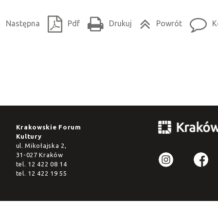
Następna
Pdf
Drukuj
Powrót
K
Krakowskie Forum
Kultury
ul. Mikołajska 2,
31-027 Kraków
tel.
12 422 08 14
tel.
12 422 19 55