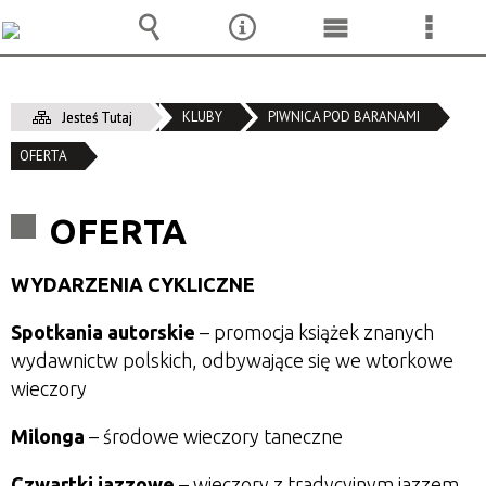
Wyszukiwarka
Narzędzia
Menu
Menu
główne
szcze
KLUBY
PIWNICA POD BARANAMI
Jesteś Tutaj
OFERTA
OFERTA
WYDARZENIA CYKLICZNE
Spotkania autorskie
– promocja książek znanych
wydawnictw polskich, odbywające się we wtorkowe
wieczory
Milonga
– środowe wieczory taneczne
Czwartki jazzowe
– wieczory z tradycyjnym jazzem