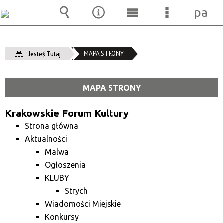
pane
Wyszukiwarka
Narzędzia
Menu
Menu
główne
szczegóło
MAPA STRONY
Jesteś Tutaj
MAPA STRONY
Krakowskie Forum Kultury
Strona główna
Aktualności
Malwa
Ogłoszenia
KLUBY
Strych
Wiadomości Miejskie
Konkursy