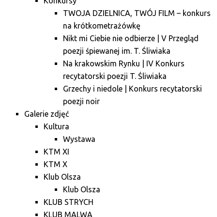
Konkursy
TWOJA DZIELNICA, TWÓJ FILM – konkurs
na krótkometrażówkę
Nikt mi Ciebie nie odbierze | V Przegląd
poezji śpiewanej im. T. Śliwiaka
Na krakowskim Rynku | IV Konkurs
recytatorski poezji T. Śliwiaka
Grzechy i niedole | Konkurs recytatorski
poezji noir
Galerie zdjęć
Kultura
Wystawa
KTM XI
KTM X
Klub Olsza
Klub Olsza
KLUB STRYCH
KLUB MALWA