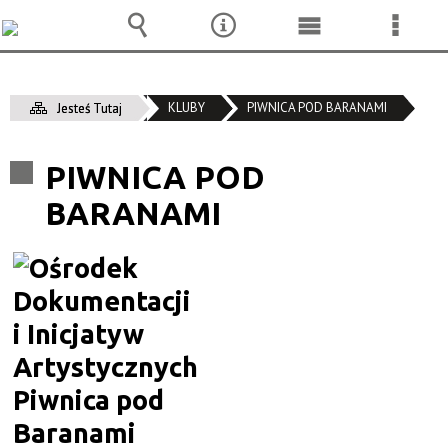
Wyszukiwarka
Narzędzia
Menu
Menu
główne
szcze
KLUBY
PIWNICA POD BARANAMI
Jesteś Tutaj
PIWNICA POD
BARANAMI