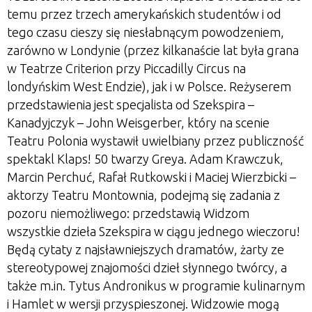
temu przez trzech amerykańskich studentów i od
tego czasu cieszy się niesłabnącym powodzeniem,
zarówno w Londynie (przez kilkanaście lat była grana
w Teatrze Criterion przy Piccadilly Circus na
londyńskim West Endzie), jak i w Polsce. Reżyserem
przedstawienia jest specjalista od Szekspira –
Kanadyjczyk – John Weisgerber, który na scenie
Teatru Polonia wystawił uwielbiany przez publiczność
spektakl Klaps! 50 twarzy Greya. Adam Krawczuk,
Marcin Perchuć, Rafał Rutkowski i Maciej Wierzbicki –
aktorzy Teatru Montownia, podejmą się zadania z
pozoru niemożliwego: przedstawią Widzom
wszystkie dzieła Szekspira w ciągu jednego wieczoru!
Będą cytaty z najsławniejszych dramatów, żarty ze
stereotypowej znajomości dzieł słynnego twórcy, a
także m.in. Tytus Andronikus w programie kulinarnym
i Hamlet w wersji przyspieszonej. Widzowie mogą