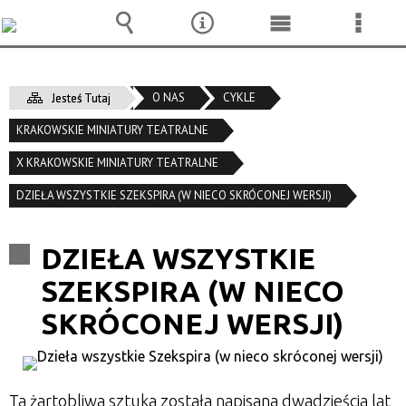
Wyszukiwarka
Narzędzia
Menu
Menu
główne
szcze
O NAS
CYKLE
Jesteś Tutaj
KRAKOWSKIE MINIATURY TEATRALNE
X KRAKOWSKIE MINIATURY TEATRALNE
DZIEŁA WSZYSTKIE SZEKSPIRA (W NIECO SKRÓCONEJ WERSJI)
DZIEŁA WSZYSTKIE
SZEKSPIRA (W NIECO
SKRÓCONEJ WERSJI)
Ta żartobliwa sztuka została napisana dwadzieścia lat