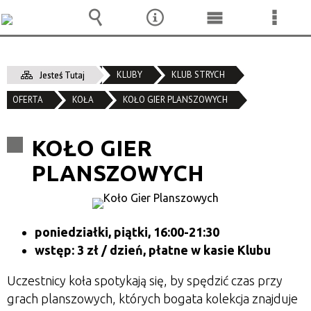
Wyszukiwarka
Narzędzia
Menu
Menu
główne
szcze
KLUBY
KLUB STRYCH
Jesteś Tutaj
OFERTA
KOŁA
KOŁO GIER PLANSZOWYCH
KOŁO GIER
PLANSZOWYCH
poniedziałki, piątki, 16:00-21:30
wstęp: 3 zł / dzień, płatne w kasie Klubu
Uczestnicy koła spotykają się, by spędzić czas przy
grach planszowych, których bogata kolekcja znajduje