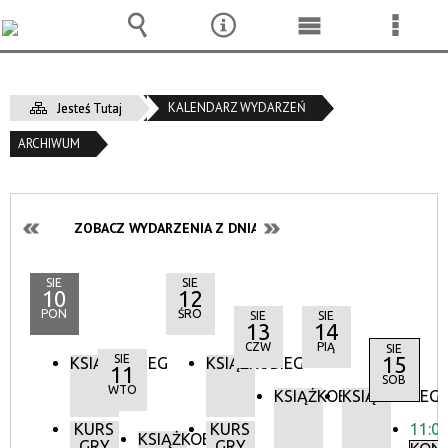
Wyszukiwarka
Narzędzia
Menu
Menu
główne
szcze
KALENDARZ WYDARZEŃ
Jesteś Tutaj
ARCHIWUM
ZOBACZ WYDARZENIA Z DNIA:
SIE
SIE
10
12
PON
ŚRO
SIE
SIE
13
14
CZW
PIĄ
SIE
SIE
15
KSIĄŻKOBIEG
KSIĄŻKOBIEG
11
SOB
WTO
KSIĄŻKOBIEG
KSIĄŻKOBIEG
KURS
KURS
11:0
KSIĄŻKOBIEG
GRY
GRY