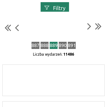
Filtry
Szukana fraza
Kategoria
887
888
889
890
891
Liczba wydarzeń:
11486
Trwające w
zakresie
—
Miejsce
Organizator