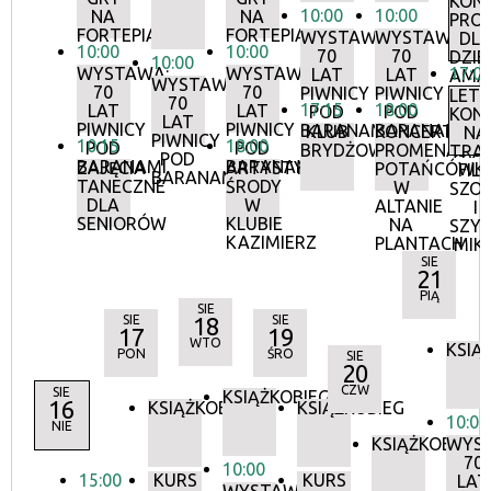
KON
10:00
10:00
NA
NA
PRO
FORTEPIANIE
FORTEPIANIE
WYSTAWA:
WYSTAWA:
DL
10:00
10:00
70
70
DZIEC
10:00
WYSTAWA:
WYSTAWA:
17:0
LAT
LAT
AMA
WYSTAWA:
70
70
PIWNICY
PIWNICY
LETN
70
17:15
18:00
LAT
LAT
POD
POD
KON
LAT
PIWNICY
PIWNICY
BARANAMI
BARANAMI
KLUB
KONCERTY
NA
PIWNICY
10:15
18:00
POD
POD
BRYDŻOWY
PROMENADOW
TRAW
POD
BARANAMI
BARANAMI
ZAJĘCIA
ARTYSTYCZNE
POTAŃCÓWK
FILI
BARANAMI
TANECZNE
ŚRODY
W
SZO
DLA
W
ALTANIE
I
SENIORÓW
KLUBIE
NA
SZY
KAZIMIERZ
PLANTACH
MIK
SIE
21
PIĄ
SIE
SIE
18
SIE
17
19
WTO
KSIĄ
PON
ŚRO
SIE
20
CZW
SIE
KSIĄŻKOBIEG
16
KSIĄŻKOBIEG
KSIĄŻKOBIEG
10:00
NIE
KSIĄŻKOBIEG
WYS
70
10:00
15:00
KURS
KURS
LAT