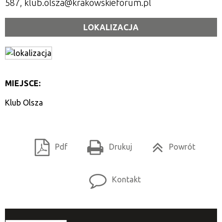
587, klub.olsza@krakowskieforum.pl
LOKALIZACJA
MIEJSCE:
Klub Olsza
Pdf
Drukuj
Powrót
Kontakt