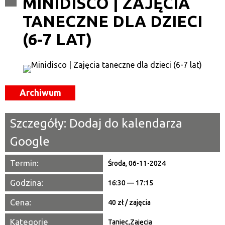
MINIDISCO | ZAJĘCIA
TANECZNE DLA DZIECI
Kategoria
(6-7 LAT)
Trwające w zakresie
—
Miejsce
Archiwum
Organizator
Szczegóły:
Dodaj do kalendarza
Promowane
Google
Termin:
Środa, 06-11-2024
Godzina:
16:30 — 17:15
Cena:
40 zł / zajęcia
Kategorie
Taniec
,
Zajęcia