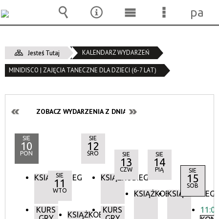
pane
Wyszukiwarka
Narzędzia
Menu
Menu
główne
szczegóło
KALENDARZ WYDARZEŃ
Jesteś Tutaj
MINIDISCO | ZAJĘCIA TANECZNE DLA DZIECI (6-7 LAT)
ZOBACZ WYDARZENIA Z DNIA:
SIE
SIE
10
12
PON
ŚRO
SIE
SIE
13
14
CZW
PIĄ
SIE
SIE
15
KSIĄŻKOBIEG
KSIĄŻKOBIEG
11
SOB
WTO
KSIĄŻKOBIEG
KSIĄŻKOBIEG
KURS
KURS
11:0
KSIĄŻKOBIEG
GRY
GRY