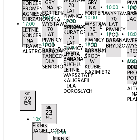
WYSTAWA:
GRY
GRY
PIWN
KONCERTY
70
10:00
10:00
NA
NA
POD
PROMENADOWE:
LAT
FORTEPIANIE
FORTEPIANIE
BAR
WYSTAWA:
PIKNI
AGNIESZKA
PIWNICY
10:00
10:00
70
JAGI
CHRZANOWSKA
17:30
POD
17:00
WYSTAWA:
WYSTAWA:
LAT
BARANAMI
OPROWADZANIE
70
70
PIWNICY
LETNIE
KURATORSKIE:
17:15
18:00
LAT
LAT
POD
KONCERTY
70
PIWNICY
PIWNICY
BARANAMI
KLUB
WERN
NA
LAT
10:15
18:00
POD
POD
BRYDŻOWY
WYS
TRAWIE:
17:30
PIWNICY
BARANAMI
BARANAMI
ZAJĘCIA
ARTYSTYCZNE
„RES
ALSTROMERIE
POD
LITERA
TANECZNE
ŚRODY
–
BARANAMI
W
18:00
DLA
W
MATE
RUCHU.
SENIORÓW
KLUBIE
OPOR
KON
LETNIE
KAZIMIERZ
PRO
WARSZTATY
POT
KALIGRAFII
W
DLA
ALTA
DOROSŁYCH
NA
SIE
22
PLAN
SOB
SIE
23
NIE
10:00
PIKNIK
JAGIELLOŃSKI
10:00
PIKNIK