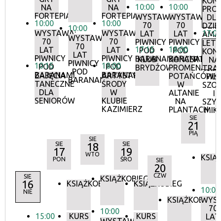
KON
10:00
10:00
NA
NA
PRO
FORTEPIANIE
FORTEPIANIE
WYSTAWA:
WYSTAWA:
DL
10:00
10:00
70
70
DZIEC
10:00
WYSTAWA:
WYSTAWA:
17:0
LAT
LAT
AMA
WYSTAWA:
70
70
PIWNICY
PIWNICY
LETN
70
17:15
18:00
LAT
LAT
POD
POD
KON
LAT
PIWNICY
PIWNICY
BARANAMI
BARANAMI
KLUB
KONCERTY
NA
PIWNICY
10:15
18:00
POD
POD
BRYDŻOWY
PROMENADOW
TRAW
POD
BARANAMI
BARANAMI
ZAJĘCIA
ARTYSTYCZNE
POTAŃCÓWK
FILI
BARANAMI
TANECZNE
ŚRODY
W
SZO
DLA
W
ALTANIE
I
SENIORÓW
KLUBIE
NA
SZY
KAZIMIERZ
PLANTACH
MIK
SIE
21
PIĄ
SIE
SIE
18
SIE
17
19
WTO
KSIĄ
PON
ŚRO
SIE
20
CZW
SIE
KSIĄŻKOBIEG
16
KSIĄŻKOBIEG
KSIĄŻKOBIEG
10:00
NIE
KSIĄŻKOBIEG
WYS
70
10:00
15:00
KURS
KURS
LAT