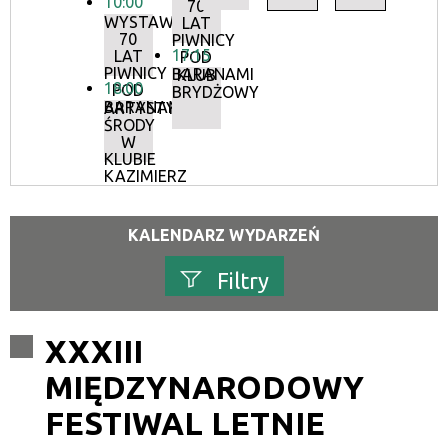
10:00
70
WYSTAWA:
LAT
70
PIWNICY
17:15
LAT
POD
PIWNICY
BARANAMI
KLUB
18:00
POD
BRYDŻOWY
BARANAMI
ARTYSTYCZNE
ŚRODY
W
KLUBIE
KAZIMIERZ
KALENDARZ WYDARZEŃ
Filtry
Szukana fraza
XXXIII
MIĘDZYNARODOWY
Kategoria
FESTIWAL LETNIE
Trwające w zakresie