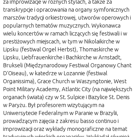
za improwizacje w różnych stylach, a także za
transkrypcje i opracowania na organy symfonicznych
marszów tradycji orkiestrowej, utworów operowych i
popularnych tematów muzycznych. Wykonawca
wielu koncertów w ramach liczących się festiwali i w
prestiżowych miejscach, w tym w Nikolaikirche w
Lipsku (festiwal Orgel Herbst), Thomaskirche w
Lipsku, Liebfrauenkirche i Bachkirche w Arnstadt,
Brukseli (Międzynarodowy Festiwal Organowy Chant
D’Oiseau), w katedrze w Lozannie (festiwal
Organissima), Grace Church w Waszyngtonie, West
Point Military Academy, Atlantic City (na największych
organach świata) czy w St. Sulpice i Bazylice St. Denis
w Paryżu. Był profesorem wizytującym na
Uniwersytecie Federalnym w Paranie w Brazylii,
prowadzącym zajęcia z zakresu basso continuo i
improwizacji oraz wykłady monograficzne na temat
tradycyjnych włoskich organariów. Wykładał również