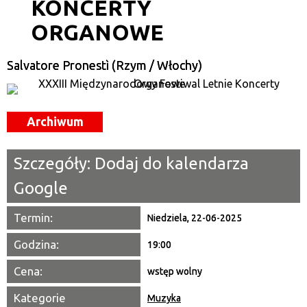
KONCERTY
—
ORGANOWE
Miejsce
Salvatore Pronestì (Rzym / Włochy)
Organizator
Promowane
Archiwum
Szczegóły:
Dodaj do kalendarza
Google
Termin:
Niedziela, 22-06-2025
Godzina:
19:00
Cena:
wstęp wolny
Kategorie
Muzyka