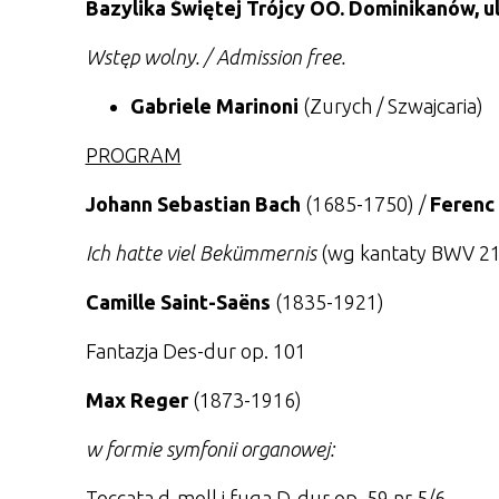
Bazylika Świętej Trójcy OO. Dominikanów, ul
Wstęp wolny. / Admission free.
Gabriele Marinoni
(Zurych / Szwajcaria)
PROGRAM
Johann Sebastian Bach
(1685-1750) /
Ferenc
Ich hatte viel Bekümmernis
(wg kantaty BWV 21
Camille Saint-Saëns
(1835-1921)
Fantazja Des-dur op. 101
Max Reger
(1873-1916)
w formie symfonii organowej:
Toccata d-moll i fuga D-dur op. 59 nr 5/6