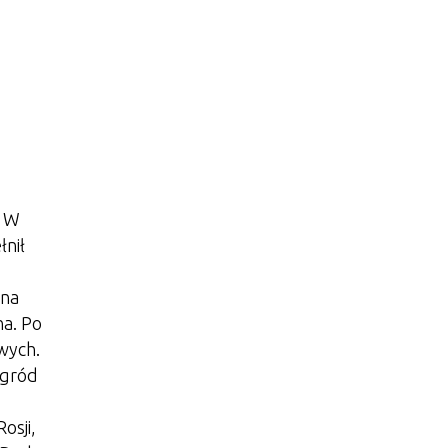
. W
nił
 na
a. Po
wych.
agród
osji,