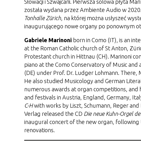
Słowacji i Szwajcarii. Pierwsza solowa płyta Ma
została wydana przez Ambiente Audio w 2020.
Tonhalle Zürich
, na której można usłyszeć wys
inaugurującego nowe organy po ponownym otwa
Gabriele Marinoni
born in Como (IT), is an int
at the Roman Catholic church of St Anton, Züric
Protestant church in Hittnau (CH). Marinoni co
piano at the Como Conservatory of Music and a
(DE) under Prof. Dr. Ludger Lohmann. There, Ma
He also studied Musicology and German Literat
numerous awards at organ competitions, and his
and festivals in Austria, England, Germany, Ital
C-H
with works by Liszt, Schumann, Reger and 
Verlag released the CD
Die neue Kuhn-Orgel der
inaugural concert of the new organ, following t
renovations.