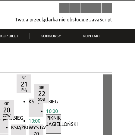
Twoja przeglądarka nie obsługuje JavaScript
KUP BILET
KONKURSY
KONTAKT
| V
Klub Strych
TWOJA DZIELNICA, TWÓJ FILM
. T.
– konkurs na krótkometrażówkę
SIE
21
SIE
PIĄ
22
SOB
KSIĄŻKOBIEG
SIE
20
10:00
IEG
CZW
IĄŻKOBIEG
PIKNIK
10:00
JAGIELLOŃSKI
KSIĄŻKOBIEG
WYSTAWA:
70