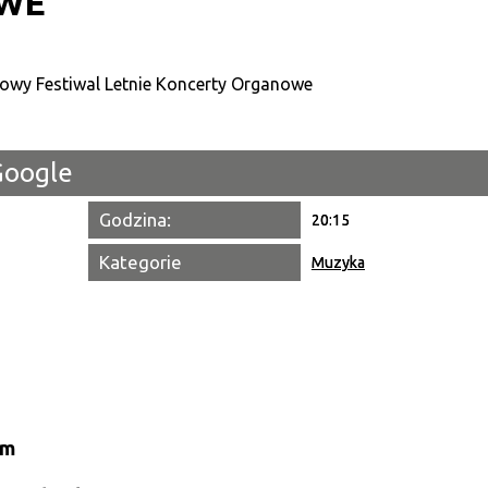
WE
Kategori
Trwające w zakresie
Miejsce
Google
Organiza
Godzina:
20:15
Promowa
Kategorie
Muzyka
pm