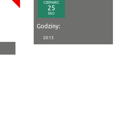
CZERWIEC
a
25
ŚRO
—
Godziny:
20:15
tor
ne