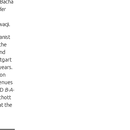
 Bacha
der
acji.
anist
the
and
tgart
years.
won
venues
 CD
B-A-
chott
at the