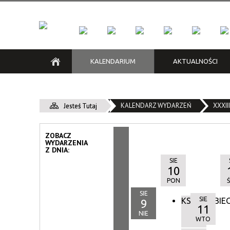
KALENDARIUM
AKTUALNOŚCI
KFK
Kraków Low Emission Zone /
Klub Kazimierz
Grzechy i niedole | Konkurs
Cykle
Klub M
Na kra
Зона Чистого Транспорту
recytatorski poezji noir
KALENDARZ WYDARZEŃ
Konkurs
XXXI
Jesteś Tutaj
Śliwiak
Piwnica pod Baranami
Zespół 
ZOBACZ
WYDARZENIA
Z DNIA:
SIE
10
PON
SIE
SIE
KSIĄŻKOBIE
9
11
NIE
WTO