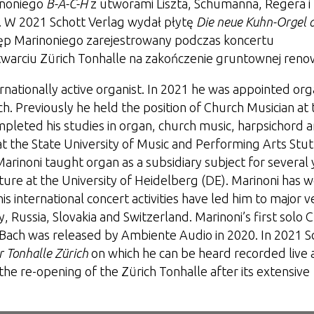
rinoniego
B-A-C-H
z utworami Liszta, Schumanna, Regera i
 W 2021 Schott Verlag wydał płytę
Die neue Kuhn-Orgel 
tęp Marinoniego zarejestrowany podczas koncertu
rciu Zürich Tonhalle na zakończenie gruntownej renow
ernationally active organist. In 2021 he was appointed org
h. Previously he held the position of Church Musician at 
mpleted his studies in organ, church music, harpsichord 
t the State University of Music and Performing Arts Stut
rinoni taught organ as a subsidiary subject for several 
ure at the University of Heidelberg (DE). Marinoni has 
 international concert activities have led him to major 
y, Russia, Slovakia and Switzerland. Marinoni’s first solo
Bach was released by Ambiente Audio in 2020. In 2021 S
 Tonhalle Zürich
on which he can be heard recorded live 
he re-opening of the Zürich Tonhalle after its extensive