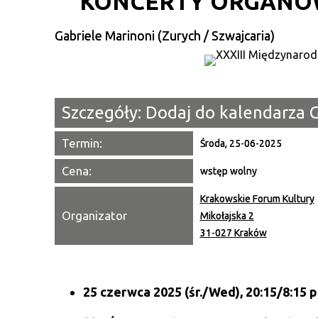
KONCERTY ORGANO
Gabriele Marinoni (Zurych / Szwajcaria)
Szczegóły:
Dodaj do kalendarza 
Termin:
Środa, 25-06-2025
Cena:
wstęp wolny
Krakowskie Forum Kultury
Organizator
Mikołajska 2
31-027 Kraków
25 czerwca 2025
(śr./Wed),
20:15/8:15 