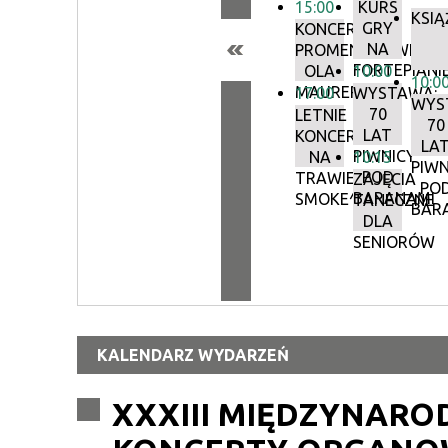
15:00
KURS
KSIĄ
GRY
KONCERTY
NA
PROMENADOWE:
FORTEPIANI
OLA
10:00
10:0
MAURER
17:00
WYSTAWA:
WYS
70
LETNIE
70
LAT
KONCERTY
LA
PIWNICY
NA
10:15
PIWN
POD
TRAWIE:
ZAJĘCIA
PO
BARANAMI
SMOKE^BLUES
TANECZNE
BAR
DLA
SENIORÓW
KALENDARZ WYDARZEŃ
XXXIII MIĘDZYNARO