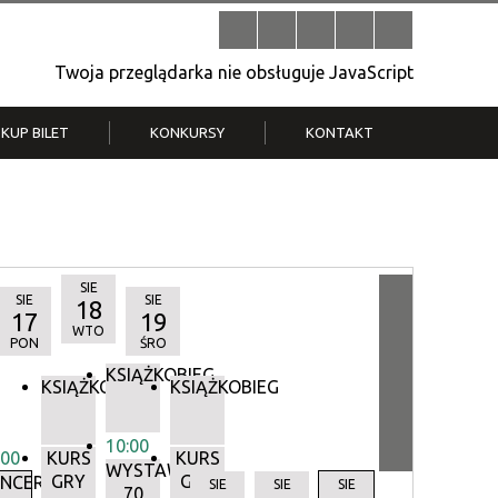
Twoja przeglądarka nie obsługuje JavaScript
KUP BILET
KONKURSY
KONTAKT
| V
Klub Strych
TWOJA DZIELNICA, TWÓJ FILM
. T.
– konkurs na krótkometrażówkę
SIE
SIE
SIE
18
17
19
WTO
PON
ŚRO
KSIĄŻKOBIEG
KSIĄŻKOBIEG
KSIĄŻKOBIEG
10:00
:00
KURS
KURS
WYSTAWA:
GRY
GRY
Y
NCERTY
SIE
SIE
SIE
70