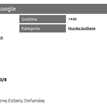
Google
Miejsce
Godzina:
14:00
Organiza
Kategorie
Muzyka
,
Spotkanie
Promowa
ch
 3/8
ej Elżbiety Stefańskiej