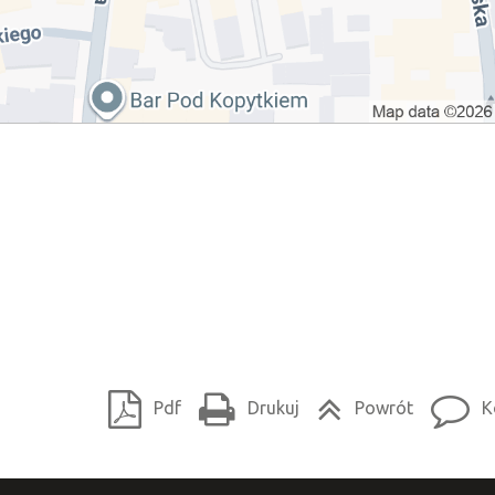
Pdf
Drukuj
Powrót
K