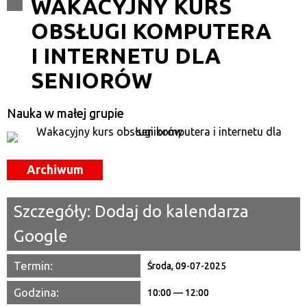
WAKACYJNY KURS
OBSŁUGI KOMPUTERA
Kategoria
I INTERNETU DLA
Trwające w zakresie
SENIORÓW
—
Miejsce
Nauka w małej grupie
Organizator
Archiwum
Promowane
Szczegóły:
Dodaj do kalendarza
Google
Termin:
Środa, 09-07-2025
Godzina:
10:00 — 12:00