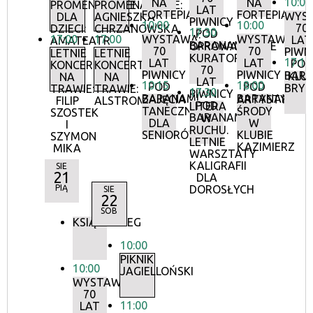
10:00
NA
NA
PROMENADOWE
PROMENADOWE:
LAT
FORTEPIANIE
FORTEPIANIE
WYS
DLA
AGNIESZKA
PIWNICY
10:00
10:00
70
DZIECI:
CHRZANOWSKA
17:30
POD
17:00
17:00
WYSTAWA:
WYSTAWA:
LAT
AMATEATR
BARANAMI
OPROWADZANIE
70
70
PIWN
LETNIE
LETNIE
KURATORSKIE:
17:15
LAT
LAT
POD
KONCERTY
KONCERTY
70
PIWNICY
PIWNICY
BAR
KLU
NA
NA
LAT
10:15
18:00
POD
POD
BRY
TRAWIE:
TRAWIE:
17:30
PIWNICY
BARANAMI
BARANAMI
ZAJĘCIA
ARTYSTYCZN
FILIP
ALSTROMERIE
POD
LITERA
TANECZNE
ŚRODY
SZOSTEK
BARANAMI
W
DLA
W
I
RUCHU.
SENIORÓW
KLUBIE
SZYMON
LETNIE
KAZIMIERZ
MIKA
WARSZTATY
KALIGRAFII
SIE
21
DLA
PIĄ
DOROSŁYCH
SIE
22
SOB
KSIĄŻKOBIEG
10:00
PIKNIK
10:00
JAGIELLOŃSKI
WYSTAWA:
70
11:00
LAT