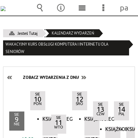
pane
Wyszukiwarka
Narzędzia
Menu
Menu
główne
szczegóło
KALENDARZ WYDARZEŃ
Jesteś Tutaj
WAKACYJNY KURS OBSŁUGI KOMPUTERA I INTERNETU DLA
SENIORÓW
ZOBACZ WYDARZENIA Z DNIA:
SIE
SIE
10
12
PON
ŚRO
SIE
SIE
13
14
CZW
PIĄ
SIE
9
SIE
KSIĄŻKOBIEG
KSIĄŻKOBIEG
11
NIE
WTO
KSIĄŻKOBIEG
KSIĄ