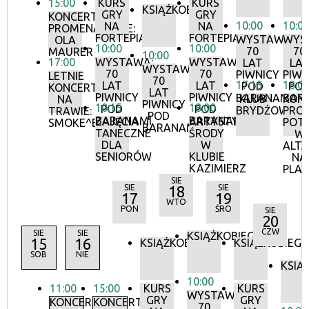
15:00
KURS
KURS
KSIĄŻKOBIEG
GRY
GRY
KONCERTY
10:00
10:0
NA
NA
PROMENADOWE:
FORTEPIANIE
FORTEPIANIE
WYSTAWA:
WYS
OLA
10:00
10:00
70
70
MAURER
10:00
17:00
WYSTAWA:
WYSTAWA:
LAT
LA
WYSTAWA:
70
70
PIWNICY
PIWN
LETNIE
70
17:15
18:0
LAT
LAT
POD
PO
KONCERTY
LAT
PIWNICY
PIWNICY
BARANAMI
BAR
KLUB
KON
NA
PIWNICY
10:15
18:00
POD
POD
BRYDŻOWY
PRO
TRAWIE:
POD
BARANAMI
BARANAMI
ZAJĘCIA
ARTYSTYCZNE
POT
SMOKE^BLUES
BARANAMI
TANECZNE
ŚRODY
W
DLA
W
ALTA
SENIORÓW
KLUBIE
NA
KAZIMIERZ
PLA
SIE
SIE
18
SIE
17
19
WTO
PON
ŚRO
SIE
20
CZW
SIE
SIE
KSIĄŻKOBIEG
15
16
KSIĄŻKOBIEG
KSIĄŻKOBIEG
SOB
NIE
KSIĄ
10:00
11:00
15:00
KURS
KURS
WYSTAWA:
GRY
GRY
KONCERTY
KONCERTY
70