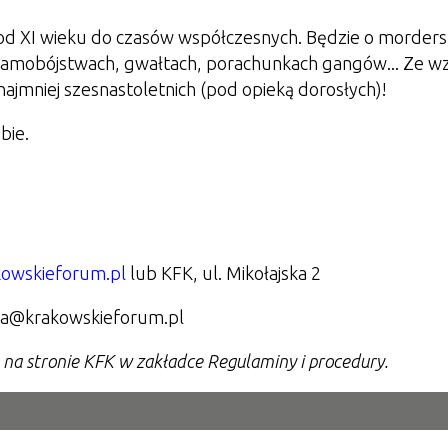
e od XI wieku do czasów współczesnych. Będzie o morder
, samobójstwach, gwałtach, porachunkach gangów... Ze w
jmniej szesnastoletnich (pod opieką dorosłych)!
bie.
akowskieforum.pl
lub KFK, ul. Mikołajska 2
yka@krakowskieforum.pl
ę
na stronie KFK w zakładce Regulaminy i procedury.