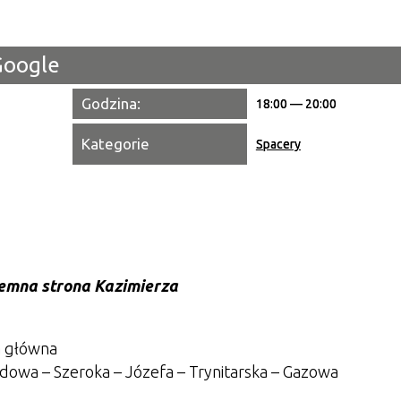
Miejsce
Google
Organiza
Godzina:
18:00 — 20:00
Promowa
Kategorie
Spacery
emna strona Kazimierza
a główna
odowa – Szeroka – Józefa – Trynitarska – Gazowa