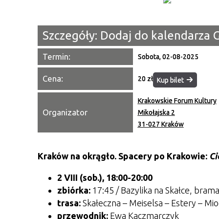
Szczegóły:
Dodaj do kalendarza 
Termin:
Sobota, 02-08-2025
Cena:
20 zł
Kup bilet
Krakowskie Forum Kultury
Organizator
Mikołajska 2
31-027 Kraków
Kraków na okrągło. Spacery po Krakowie:
Ci
2 VIII (sob.), 18:00-20:00
zbiórka:
17:45 /
Bazylika na Skałce, bram
trasa:
Skałeczna – Meiselsa – Estery – Mi
przewodnik:
Ewa Kaczmarczyk