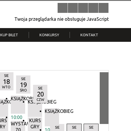
Twoja przeglądarka nie obsługuje JavaScript
KUP BILET
KONKURSY
KONTAKT
| V
Klub Strych
TWOJA DZIELNICA, TWÓJ FILM
. T.
– konkurs na krótkometrażówkę
SIE
SIE
18
19
WTO
SIE
ŚRO
20
KSIĄŻKOBIEG
CZW
IĄŻKOBIEG
KSIĄŻKOBIEG
KSIĄŻKOBIEG
10:00
URS
KURS
WYSTAWA:
RY
GRY
Y
SIE
SIE
SIE
70
10:00