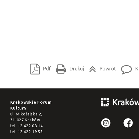
Pdf
Drukuj
Powrót
K
Krakowskie Forum
Kultury
ul. Mikołajska 2,
31-027 Kraków
tel.
12 422 08 14
tel.
12 422 19 55