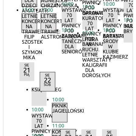
WYS
DLA
AGNIESZKA
PIWNICY
10:00
10:00
70
DZIECI:
CHRZANOWSKA
17:30
POD
17:00
17:00
WYSTAWA:
WYSTAWA:
LAT
AMATEATR
BARANAMI
OPROWADZANIE
70
70
PIWN
LETNIE
LETNIE
KURATORSKIE:
17:15
LAT
LAT
POD
KONCERTY
KONCERTY
70
PIWNICY
PIWNICY
BAR
KLU
NA
NA
LAT
10:15
18:00
POD
POD
BRY
TRAWIE:
TRAWIE:
17:30
PIWNICY
BARANAMI
BARANAMI
ZAJĘCIA
ARTYSTYCZN
FILIP
ALSTROMERIE
POD
LITERA
TANECZNE
ŚRODY
SZOSTEK
BARANAMI
W
DLA
W
I
RUCHU.
SENIORÓW
KLUBIE
SZYMON
LETNIE
KAZIMIERZ
MIKA
WARSZTATY
KALIGRAFII
SIE
21
DLA
PIĄ
DOROSŁYCH
SIE
22
SOB
KSIĄŻKOBIEG
10:00
PIKNIK
10:00
JAGIELLOŃSKI
WYSTAWA:
70
11:00
LAT
PIWNICY
KONCERTY
SIE
SIE
SIE
10:00