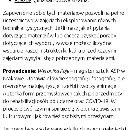
Rzeźba
: glina samoutwardzalna.
Zapewnienie sobie tych materiałów pozwoli na pełne
uczestnictwo w zajęciach i eksplorowanie różnych
technik artystycznych. Jeśli masz jakieś pytania
dotyczące materiałów lub chcesz uzyskać porady
dotyczące ich wyboru, zawsze możesz liczyć na
wsparcie naszej instruktorki, która przed każdymi
zajęciami wysyła listę z potrzebnymi materiałami.
Prowadzenie:
Weronika
Poje
– magister sztuki ASP w
Krakowie. Uprawia głównie serigrafię i fotografię, ale
również w maluje, rysuje, rzeźbi i tworzy animacje.
Autorka form przemysłowych takich jak przedmioty
do rehabilitacji osób po udarze oraz COVID-19. W
procesie twórczym inspiruje się wieloma zjawiskami
kulturowymi, jak również osobistymi przeżyciami.
Jej prace były wystawiane w kilkudziesięciu galeriach i