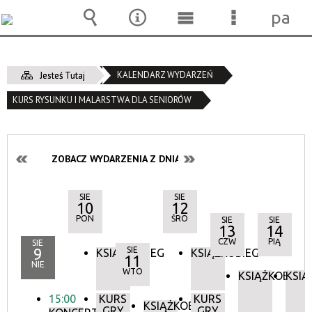
pane
Wyszukiwarka
Narzędzia
Menu
Menu
główne
szczegóło
KALENDARZ WYDARZEŃ
Jesteś Tutaj
KURS RYSUNKU I MALARSTWA DLA SENIORÓW
ZOBACZ WYDARZENIA Z DNIA:
SIE
SIE
10
12
PON
ŚRO
SIE
SIE
13
14
CZW
PIĄ
SIE
9
SIE
KSIĄŻKOBIEG
KSIĄŻKOBIEG
11
NIE
WTO
KSIĄŻKOBIEG
KSIĄ
15:00
KURS
KURS
KSIĄŻKOBIEG
GRY
GRY