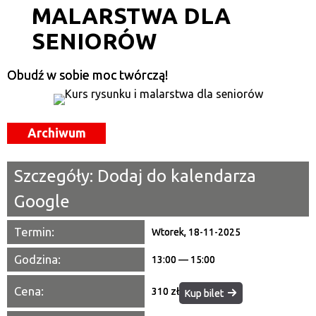
MALARSTWA DLA
Kategoria
SENIORÓW
Trwające w zakresie
—
Obudź w sobie moc twórczą!
Miejsce
Archiwum
Organizator
Promowane
Szczegóły:
Dodaj do kalendarza
Google
Termin:
Wtorek, 18-11-2025
Godzina:
13:00 — 15:00
Cena:
310 zł
Kup bilet