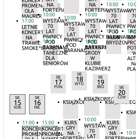
KONCERTY
10:00
10:0
NA
NA
PROMENADOWE:
FORTEPIANIE
FORTEPIANIE
WYSTAWA:
WYS
OLA
10:00
10:00
70
70
MAURER
10:00
17:00
WYSTAWA:
WYSTAWA:
LAT
LA
WYSTAWA:
70
70
PIWNICY
PIWN
LETNIE
70
17:15
18:0
LAT
LAT
POD
PO
KONCERTY
LAT
PIWNICY
PIWNICY
BARANAMI
BAR
KLUB
KON
NA
PIWNICY
10:15
18:00
POD
POD
BRYDŻOWY
PRO
TRAWIE:
POD
BARANAMI
BARANAMI
ZAJĘCIA
ARTYSTYCZNE
POT
SMOKE^BLUES
BARANAMI
TANECZNE
ŚRODY
W
DLA
W
ALTA
SENIORÓW
KLUBIE
NA
KAZIMIERZ
PLA
SIE
SIE
18
SIE
17
19
WTO
PON
ŚRO
SIE
20
CZW
SIE
SIE
KSIĄŻKOBIEG
15
16
KSIĄŻKOBIEG
KSIĄŻKOBIEG
SOB
NIE
KSIĄ
10:00
11:00
15:00
KURS
KURS
WYSTAWA:
GRY
GRY
KONCERTY
KONCERTY
70
10:00
NA
NA
PROMENADOWE
PROMENADOWE:
LAT
FORTEPIANIE
FORTEPIANIE