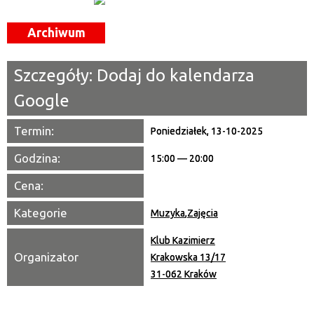
Miejsce
Archiwum
Organizator
Szczegóły:
Dodaj do kalendarza
Promowane
Google
Termin:
Poniedziałek, 13-10-2025
Godzina:
15:00 — 20:00
Cena:
Kategorie
Muzyka
,
Zajęcia
Klub Kazimierz
Organizator
Krakowska 13/17
31-062 Kraków