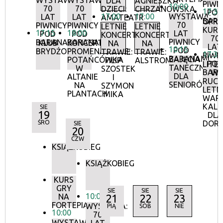
WYSTAWA:
WYSTAWA:
DLA
AGNIESZKA
PIWN
10:00
70
70
DZIECI:
CHRZANOWSKA
17:30
POD
17:00
17:00
WYSTAWA:
LAT
LAT
AMATEATR
BAR
OPR
70
PIWNICY
PIWNICY
LETNIE
LETNIE
KURA
17:15
18:00
LAT
POD
POD
KONCERTY
KONCERTY
70
PIWNICY
BARANAMI
BARANAMI
KLUB
KONCERTY
NA
NA
LAT
10:15
POD
BRYDŻOWY
PROMENADOWE:
TRAWIE:
TRAWIE:
17:30
PIWN
BARANAMI
ZAJĘCIA
POTAŃCÓWKA
FILIP
ALSTROMERIE
POD
LITE
TANECZNE
W
SZOSTEK
BAR
W
DLA
ALTANIE
I
RUCH
SENIORÓW
NA
SZYMON
LETN
PLANTACH
MIKA
WAR
KALI
SIE
19
DLA
ŚRO
DOR
SIE
20
CZW
KSIĄŻKOBIEG
KSIĄŻKOBIEG
KURS
GRY
SIE
SIE
SIE
10:00
NA
21
22
23
FORTEPIANIE
WYSTAWA:
PIĄ
SOB
NIE
10:00
70
WYSTAWA: