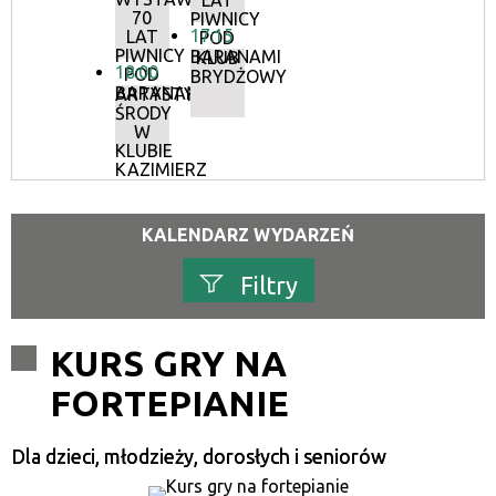
LAT
70
PIWNICY
17:15
LAT
POD
PIWNICY
BARANAMI
KLUB
18:00
POD
BRYDŻOWY
BARANAMI
ARTYSTYCZNE
ŚRODY
W
KLUBIE
KAZIMIERZ
KALENDARZ WYDARZEŃ
Filtry
Szukana fraza
KURS GRY NA
FORTEPIANIE
Kategoria
Dla dzieci, młodzieży, dorosłych i seniorów
Trwające w zakresie
—