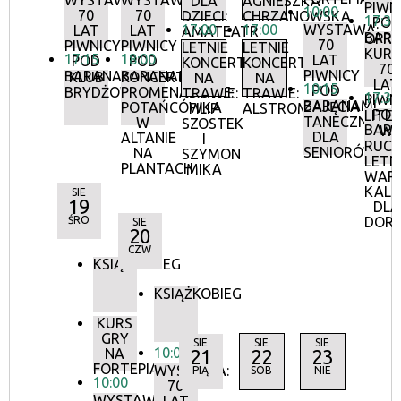
WYSTAWA:
WYSTAWA:
DLA
AGNIESZKA
PIWN
10:00
70
70
DZIECI:
CHRZANOWSKA
17:30
POD
17:00
17:00
WYSTAWA:
LAT
LAT
AMATEATR
BAR
OPR
70
PIWNICY
PIWNICY
LETNIE
LETNIE
KURA
17:15
18:00
LAT
POD
POD
KONCERTY
KONCERTY
70
PIWNICY
BARANAMI
BARANAMI
KLUB
KONCERTY
NA
NA
LAT
10:15
POD
BRYDŻOWY
PROMENADOWE:
TRAWIE:
TRAWIE:
17:30
PIWN
BARANAMI
ZAJĘCIA
POTAŃCÓWKA
FILIP
ALSTROMERIE
POD
LITE
TANECZNE
W
SZOSTEK
BAR
W
DLA
ALTANIE
I
RUCH
SENIORÓW
NA
SZYMON
LETN
PLANTACH
MIKA
WAR
KALI
SIE
19
DLA
ŚRO
DOR
SIE
20
CZW
KSIĄŻKOBIEG
KSIĄŻKOBIEG
KURS
GRY
SIE
SIE
SIE
10:00
NA
21
22
23
FORTEPIANIE
WYSTAWA:
PIĄ
SOB
NIE
10:00
70
WYSTAWA: