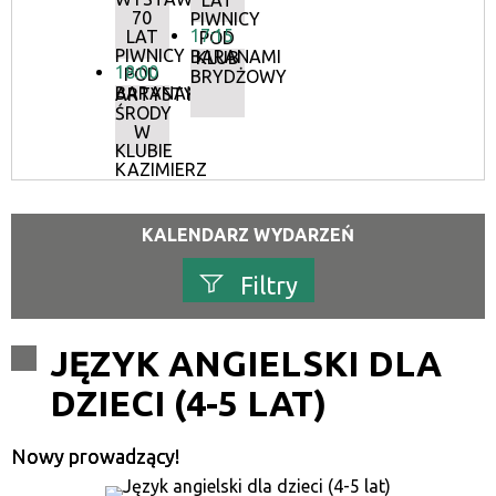
LAT
70
PIWNICY
17:15
LAT
POD
PIWNICY
BARANAMI
KLUB
18:00
POD
BRYDŻOWY
BARANAMI
ARTYSTYCZNE
ŚRODY
W
KLUBIE
KAZIMIERZ
KALENDARZ WYDARZEŃ
Filtry
Szukana fraza
JĘZYK ANGIELSKI DLA
DZIECI (4-5 LAT)
Kategoria
Nowy prowadzący!
Trwające w zakresie
—