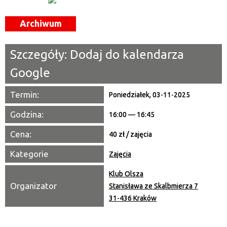
Miejsce
Archiwum
Organizator
Szczegóły:
Dodaj do kalendarza
Promowane
Google
Termin:
Poniedziałek, 03-11-2025
Godzina:
16:00 — 16:45
Cena:
40 zł / zajęcia
Kategorie
Zajęcia
Klub Olsza
Organizator
Stanisława ze Skalbmierza 7
31-436 Kraków