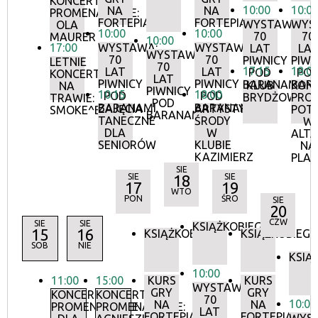
KONCERTY
10:00
10:0
NA
NA
PROMENADOWE:
FORTEPIANIE
FORTEPIANIE
WYSTAWA:
WYS
OLA
10:00
10:00
70
70
MAURER
10:00
17:00
WYSTAWA:
WYSTAWA:
LAT
LA
WYSTAWA:
70
70
PIWNICY
PIWN
LETNIE
70
17:15
18:0
LAT
LAT
POD
PO
KONCERTY
LAT
PIWNICY
PIWNICY
BARANAMI
BAR
KLUB
KON
NA
PIWNICY
10:15
18:00
POD
POD
BRYDŻOWY
PRO
TRAWIE:
POD
BARANAMI
BARANAMI
ZAJĘCIA
ARTYSTYCZNE
POT
SMOKE^BLUES
BARANAMI
TANECZNE
ŚRODY
W
DLA
W
ALTA
SENIORÓW
KLUBIE
NA
KAZIMIERZ
PLA
SIE
SIE
18
SIE
17
19
WTO
PON
ŚRO
SIE
20
CZW
SIE
SIE
KSIĄŻKOBIEG
15
16
KSIĄŻKOBIEG
KSIĄŻKOBIEG
SOB
NIE
KSIĄ
10:00
11:00
15:00
KURS
KURS
WYSTAWA:
GRY
GRY
KONCERTY
KONCERTY
70
10:00
NA
NA
PROMENADOWE
PROMENADOWE:
LAT
FORTEPIANIE
FORTEPIANIE