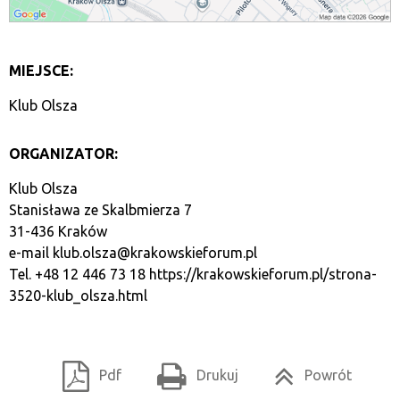
MIEJSCE:
Klub Olsza
ORGANIZATOR:
Klub Olsza
Stanisława ze Skalbmierza 7
31-436 Kraków
e-mail
klub.olsza@krakowskieforum.pl
Tel. +48 12 446 73 18
https://krakowskieforum.pl/strona-
3520-klub_olsza.html
Pdf
Drukuj
Powrót