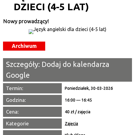
DZIECI (4-5 LAT)
Kategoria
Nowy prowadzący!
Trwające w zakresie
—
Miejsce
Archiwum
Organizator
Szczegóły:
Dodaj do kalendarza
Promowane
Google
Termin:
Poniedziałek, 30-03-2026
Godzina:
16:00 — 16:45
Cena:
40 zł / zajęcia
Kategorie
Zajęcia