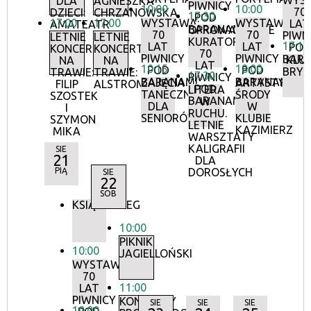
WYS
DLA
AGNIESZKA
PIWNICY
10:00
10:00
70
DZIECI:
CHRZANOWSKA
17:30
POD
17:00
17:00
WYSTAWA:
WYSTAWA:
LAT
AMATEATR
BARANAMI
OPROWADZANIE
70
70
PIWN
LETNIE
LETNIE
KURATORSKIE:
17:15
LAT
LAT
POD
KONCERTY
KONCERTY
70
PIWNICY
PIWNICY
BAR
KLU
NA
NA
LAT
10:15
18:00
POD
POD
BRY
TRAWIE:
TRAWIE:
17:30
PIWNICY
BARANAMI
BARANAMI
ZAJĘCIA
ARTYSTYCZN
FILIP
ALSTROMERIE
POD
LITERA
TANECZNE
ŚRODY
SZOSTEK
BARANAMI
W
DLA
W
I
RUCHU.
SENIORÓW
KLUBIE
SZYMON
LETNIE
KAZIMIERZ
MIKA
WARSZTATY
KALIGRAFII
SIE
21
DLA
PIĄ
DOROSŁYCH
SIE
22
SOB
KSIĄŻKOBIEG
10:00
PIKNIK
10:00
JAGIELLOŃSKI
WYSTAWA:
70
11:00
LAT
PIWNICY
KONCERTY
SIE
SIE
SIE
10:00