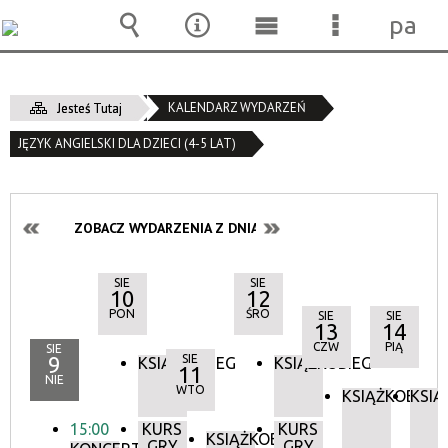
pane
Wyszukiwarka
Narzędzia
Menu
Menu
główne
szczegóło
KALENDARZ WYDARZEŃ
Jesteś Tutaj
JĘZYK ANGIELSKI DLA DZIECI (4-5 LAT)
ZOBACZ WYDARZENIA Z DNIA:
SIE
SIE
10
12
PON
ŚRO
SIE
SIE
13
14
CZW
PIĄ
SIE
9
SIE
KSIĄŻKOBIEG
KSIĄŻKOBIEG
11
NIE
WTO
KSIĄŻKOBIEG
KSIĄ
15:00
KURS
KURS
KSIĄŻKOBIEG
GRY
GRY