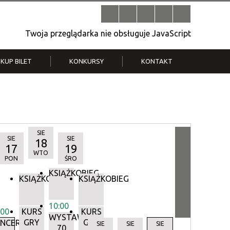
Twoja przeglądarka nie obsługuje JavaScript
KUP BILET
KONKURSY
KONTAKT
| V
Klub Strych
TWOJA DZIELNICA, TWÓJ FILM
. T.
– konkurs na krótkometrażówkę
SIE
SIE
SIE
18
17
19
WTO
PON
ŚRO
KSIĄŻKOBIEG
KSIĄŻKOBIEG
KSIĄŻKOBIEG
10:00
:00
KURS
KURS
WYSTAWA:
GRY
GRY
Y
NCERTY
SIE
SIE
SIE
70