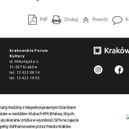
Pdf
Drukuj
Powrót
K
Krakowskie Forum
Kultury
ul. Mikołajska 2,
31-027 Kraków
tel.
12 422 08 14
tel.
12 422 19 55
 Karty Rodziny z Niepełnosprawnym Dzieckiem
ałe w siedzibie i klubach KFK (Malwa, Strych,
 jej okazaniu zniżka w wysokości 50% na zajęcia
ojekty dofinansowane przez Miasto Kraków.