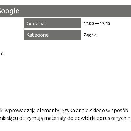
Google
Miejsce
Godzina:
17:00 — 17:45
Organiza
Kategorie
Zajęcia
Promowa
 7
ki wprowadzają elementy języka angielskiego w sposób
 miesiącu otrzymują materiały do powtórki poruszanych n