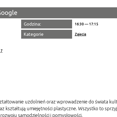
Google
Miejsce
Godzina:
Organiza
16:30 — 17:15
Kategorie
Promowa
Zajęcia
 7
ształtowanie uzdolnień oraz wprowadzenie do świata kult
az kształtują umiejętności plastyczne. Wszystko to sprzy
 rozwoju samodzielności i pomysłowości.