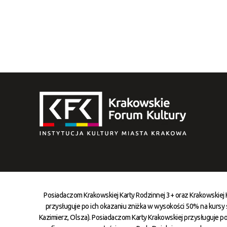
Posiadaczom Krakowskiej Karty Rodzinnej 3+ oraz Krakowskiej
przysługuje po ich okazaniu zniżka w wysokości 50% na kursy st
Kazimierz, Olsza). Posiadaczom Karty Krakowskiej przysługuje po