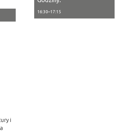
16:30
–
17:15
tor
ne
ury i
ja