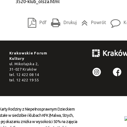
3520-klub_olsza.html
Pdf
Drukuj
Powrót
K
Krakowskie Forum
Kultury
ul. Mikołajska 2,
31-027 Kraków
tel.
12 422 08 14
tel.
12 422 19 55
 Karty Rodziny z Niepełnosprawnym Dzieckiem
ałe w siedzibie i klubach KFK (Malwa, Strych,
 jej okazaniu zniżka w wysokości 50% na zajęcia