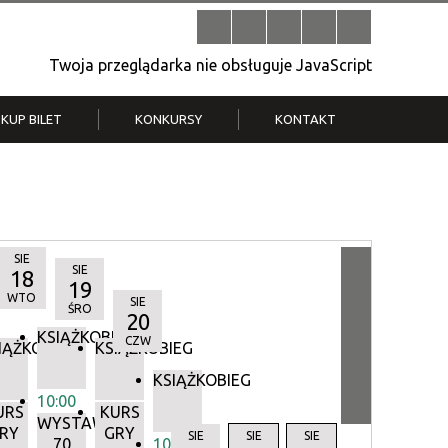
Twoja przeglądarka nie obsługuje JavaScript
KUP BILET
KONKURSY
KONTAKT
| V
Klub Strych
TWOJA DZIELNICA, TWÓJ FILM
. T.
– konkurs na krótkometrażówkę
SIE
SIE
18
19
WTO
SIE
ŚRO
20
KSIĄŻKOBIEG
CZW
IĄŻKOBIEG
KSIĄŻKOBIEG
KSIĄŻKOBIEG
10:00
URS
KURS
WYSTAWA:
RY
GRY
Y
SIE
SIE
SIE
70
10:00