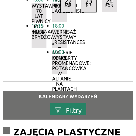
22
23
24
POD
BARANAMI
WYSTAWA:
PIKNIK
SOB
NIE
PON
70
JAGIELLOŃSKI
LAT
PIWNICY
17:15
18:00
POD
BARANAMI
KLUB
WERNISAŻ
BRYDŻOWY
WYSTAWY
„RESISTANCES
–
18:00
MATERIE
OPORU”
KONCERTY
PROMENADOWE:
POTAŃCÓWKA
W
ALTANIE
NA
PLANTACH
KALENDARZ WYDARZEŃ
Filtry
Szukana fraza
ZAJĘCIA PLASTYCZNE