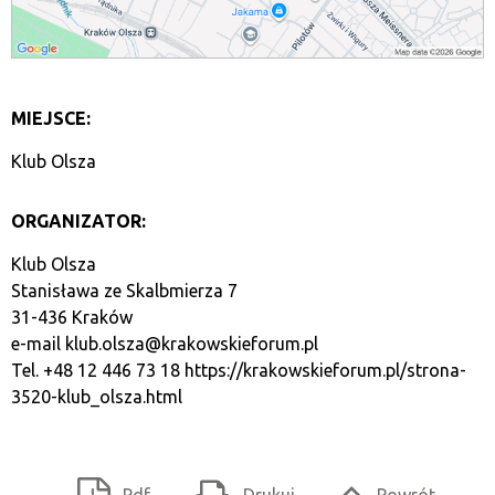
MIEJSCE:
Klub Olsza
ORGANIZATOR:
Klub Olsza
Stanisława ze Skalbmierza 7
31-436 Kraków
e-mail
klub.olsza@krakowskieforum.pl
Tel. +48 12 446 73 18
https://krakowskieforum.pl/strona-
3520-klub_olsza.html
Pdf
Drukuj
Powrót