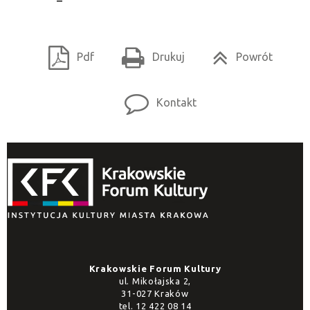
Pdf
Drukuj
Powrót
Kontakt
Krakowskie Forum Kultury
ul. Mikołajska 2,
31-027 Kraków
tel.
12 422 08 14