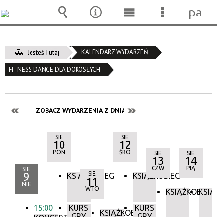
pane
Wyszukiwarka
Narzędzia
Menu
Menu
główne
szczegóło
KALENDARZ WYDARZEŃ
Jesteś Tutaj
FITNESS DANCE DLA DOROSŁYCH
ZOBACZ WYDARZENIA Z DNIA:
SIE
SIE
10
12
PON
ŚRO
SIE
SIE
13
14
CZW
PIĄ
SIE
9
SIE
KSIĄŻKOBIEG
KSIĄŻKOBIEG
11
NIE
WTO
KSIĄŻKOBIEG
KSIĄ
15:00
KURS
KURS
KSIĄŻKOBIEG
GRY
GRY