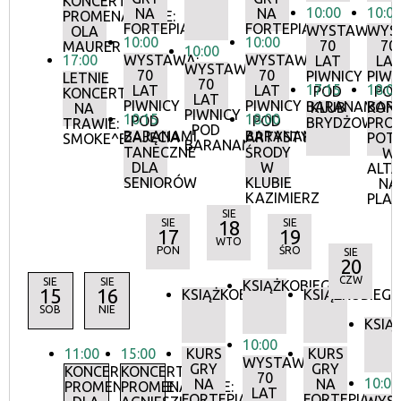
KONCERTY
10:00
10:0
NA
NA
PROMENADOWE:
FORTEPIANIE
FORTEPIANIE
WYSTAWA:
WYS
OLA
10:00
10:00
70
70
MAURER
10:00
17:00
WYSTAWA:
WYSTAWA:
LAT
LA
WYSTAWA:
70
70
PIWNICY
PIWN
LETNIE
70
17:15
18:0
LAT
LAT
POD
PO
KONCERTY
LAT
PIWNICY
PIWNICY
BARANAMI
BAR
KLUB
KON
NA
PIWNICY
10:15
18:00
POD
POD
BRYDŻOWY
PRO
TRAWIE:
POD
BARANAMI
BARANAMI
ZAJĘCIA
ARTYSTYCZNE
POT
SMOKE^BLUES
BARANAMI
TANECZNE
ŚRODY
W
DLA
W
ALTA
SENIORÓW
KLUBIE
NA
KAZIMIERZ
PLA
SIE
SIE
18
SIE
17
19
WTO
PON
ŚRO
SIE
20
CZW
SIE
SIE
KSIĄŻKOBIEG
15
16
KSIĄŻKOBIEG
KSIĄŻKOBIEG
SOB
NIE
KSIĄ
10:00
11:00
15:00
KURS
KURS
WYSTAWA:
GRY
GRY
KONCERTY
KONCERTY
70
10:00
NA
NA
PROMENADOWE
PROMENADOWE:
LAT
FORTEPIANIE
FORTEPIANIE