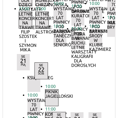
WYS
DLA
AGNIESZKA
PIWNICY
10:00
10:00
70
DZIECI:
CHRZANOWSKA
17:30
POD
17:00
17:00
WYSTAWA:
WYSTAWA:
LAT
AMATEATR
BARANAMI
OPROWADZANIE
70
70
PIWN
LETNIE
LETNIE
KURATORSKIE:
17:15
LAT
LAT
POD
KONCERTY
KONCERTY
70
PIWNICY
PIWNICY
BAR
KLU
NA
NA
LAT
10:15
18:00
POD
POD
BRY
TRAWIE:
TRAWIE:
17:30
PIWNICY
BARANAMI
BARANAMI
ZAJĘCIA
ARTYSTYCZN
FILIP
ALSTROMERIE
POD
LITERA
TANECZNE
ŚRODY
SZOSTEK
BARANAMI
W
DLA
W
I
RUCHU.
SENIORÓW
KLUBIE
SZYMON
LETNIE
KAZIMIERZ
MIKA
WARSZTATY
KALIGRAFII
SIE
21
DLA
PIĄ
DOROSŁYCH
SIE
22
SOB
KSIĄŻKOBIEG
10:00
PIKNIK
10:00
JAGIELLOŃSKI
WYSTAWA:
70
11:00
LAT
PIWNICY
KONCERTY
SIE
SIE
SIE
10:00