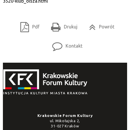
3520-klub_olsza.html
Pdf
Drukuj
Powrót
Kontakt
Krakowskie Forum Kultury
ul. Mikołajska 2,
31-027 Kraków