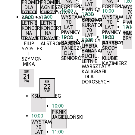
10:00
NA
NA
PROMENADOWE
PROMENADOWE:
LAT
FORTEPIANIE
FORTEPIANIE
WYS
DLA
AGNIESZKA
PIWNICY
10:00
10:00
70
DZIECI:
CHRZANOWSKA
17:30
POD
17:00
17:00
WYSTAWA:
WYSTAWA:
LAT
AMATEATR
BARANAMI
OPROWADZANIE
70
70
PIWN
LETNIE
LETNIE
KURATORSKIE:
17:15
LAT
LAT
POD
KONCERTY
KONCERTY
70
PIWNICY
PIWNICY
BAR
KLU
NA
NA
LAT
10:15
18:00
POD
POD
BRY
TRAWIE:
TRAWIE:
17:30
PIWNICY
BARANAMI
BARANAMI
ZAJĘCIA
ARTYSTYCZN
FILIP
ALSTROMERIE
POD
LITERA
TANECZNE
ŚRODY
SZOSTEK
BARANAMI
W
DLA
W
I
RUCHU.
SENIORÓW
KLUBIE
SZYMON
LETNIE
KAZIMIERZ
MIKA
WARSZTATY
KALIGRAFII
SIE
21
DLA
PIĄ
DOROSŁYCH
SIE
22
SOB
KSIĄŻKOBIEG
10:00
PIKNIK
10:00
JAGIELLOŃSKI
WYSTAWA:
70
11:00
LAT