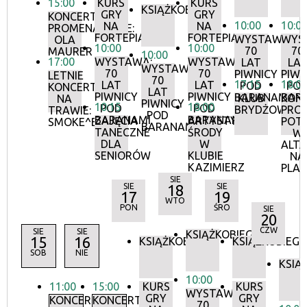
15:00
KURS
KURS
KSIĄŻKOBIEG
GRY
GRY
KONCERTY
10:00
10:0
NA
NA
PROMENADOWE:
FORTEPIANIE
FORTEPIANIE
WYSTAWA:
WYS
OLA
10:00
10:00
70
70
MAURER
10:00
17:00
WYSTAWA:
WYSTAWA:
LAT
LA
WYSTAWA:
70
70
PIWNICY
PIWN
LETNIE
70
17:15
18:0
LAT
LAT
POD
PO
KONCERTY
LAT
PIWNICY
PIWNICY
BARANAMI
BAR
KLUB
KON
NA
PIWNICY
10:15
18:00
POD
POD
BRYDŻOWY
PRO
TRAWIE:
POD
BARANAMI
BARANAMI
ZAJĘCIA
ARTYSTYCZNE
POT
SMOKE^BLUES
BARANAMI
TANECZNE
ŚRODY
W
DLA
W
ALTA
SENIORÓW
KLUBIE
NA
KAZIMIERZ
PLA
SIE
SIE
18
SIE
17
19
WTO
PON
ŚRO
SIE
20
CZW
SIE
SIE
KSIĄŻKOBIEG
15
16
KSIĄŻKOBIEG
KSIĄŻKOBIEG
SOB
NIE
KSIĄ
10:00
11:00
15:00
KURS
KURS
WYSTAWA:
GRY
GRY
KONCERTY
KONCERTY
70