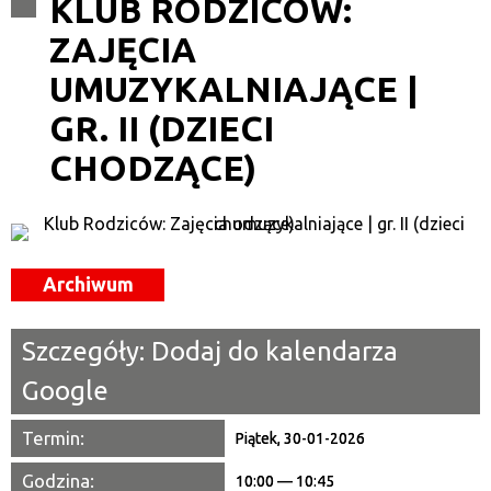
KLUB RODZICÓW:
ZAJĘCIA
Kategoria
UMUZYKALNIAJĄCE |
Trwające w zakresie
GR. II (DZIECI
—
CHODZĄCE)
Miejsce
Organizator
Archiwum
Promowane
Szczegóły:
Dodaj do kalendarza
Google
Termin:
Piątek, 30-01-2026
Godzina:
10:00 — 10:45