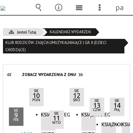
pane
Wyszukiwarka
Narzędzia
Menu
Menu
główne
szczegóło
KALENDARZ WYDARZEŃ
Jesteś Tutaj
KLUB RODZICÓW: ZAJĘCIA UMUZYKALNIAJĄCE | GR. II (DZIECI
CHODZĄCE)
ZOBACZ WYDARZENIA Z DNIA:
SIE
SIE
10
12
PON
ŚRO
SIE
SIE
13
14
CZW
PIĄ
SIE
9
SIE
KSIĄŻKOBIEG
KSIĄŻKOBIEG
11
NIE
WTO
KSIĄŻKOBIEG
KSIĄ