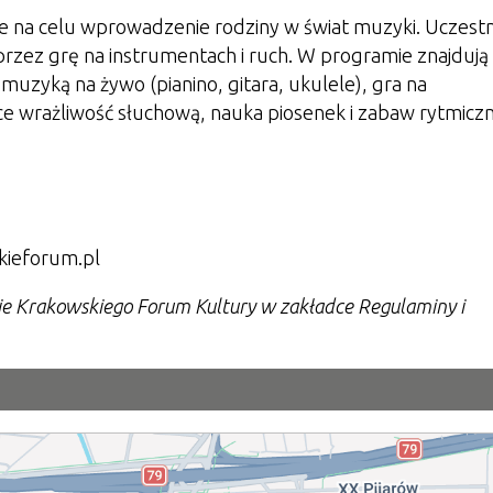
ące na celu wprowadzenie rodziny w świat muzyki. Uczestn
rzez grę na instrumentach i ruch. W programie znajdują 
zyką na żywo (pianino, gitara, ukulele), gra na
ce wrażliwość słuchową, nauka piosenek i zabaw rytmiczn
kieforum.pl
nie Krakowskiego Forum Kultury w zakładce Regulaminy i