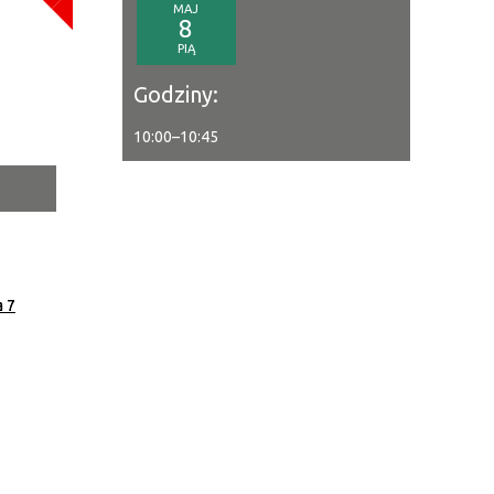
MAJ
a
8
PIĄ
—
Godziny:
10:00
–
10:45
tor
ne
a 7