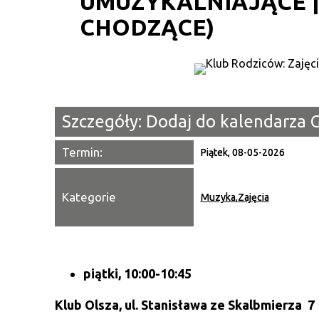
UMUZYKALNIAJĄCE | G
CHODZĄCE)
Szczegóły:
Dodaj do kalendarza 
Termin:
Piątek, 08-05-2026
Kategorie
Muzyka
,
Zajęcia
piątki, 10:00-10:45
Klub Olsza,
ul. Stanisława ze Skalbmierza 7