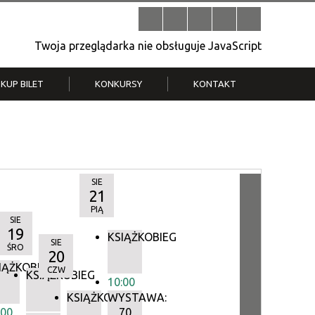
Twoja przeglądarka nie obsługuje JavaScript
KUP BILET
KONKURSY
KONTAKT
| V
Klub Strych
TWOJA DZIELNICA, TWÓJ FILM
. T.
– konkurs na krótkometrażówkę
SIE
21
PIĄ
SIE
19
KSIĄŻKOBIEG
SIE
ŚRO
20
IĄŻKOBIEG
CZW
IEG
KSIĄŻKOBIEG
10:00
KSIĄŻKOBIEG
WYSTAWA:
:00
70