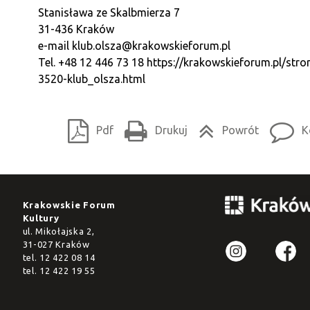
Stanisława ze Skalbmierza 7
31-436 Kraków
e-mail
klub.olsza@krakowskieforum.pl
Tel. +48 12 446 73 18
https://krakowskieforum.pl/stro
3520-klub_olsza.html
Pdf
Drukuj
Powrót
K
Krakowskie Forum
Kultury
ul. Mikołajska 2,
31-027 Kraków
tel.
12 422 08 14
tel.
12 422 19 55