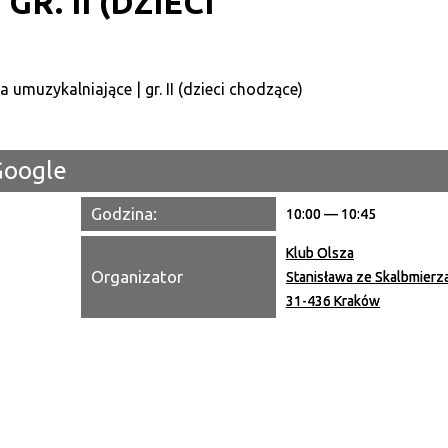
R. II (DZIECI
Kategori
Trwające w zakresie
Miejsce
Google
Organiza
Godzina:
10:00 — 10:45
Promowa
Klub Olsza
Organizator
Stanisława ze Skalbmierz
31-436 Kraków