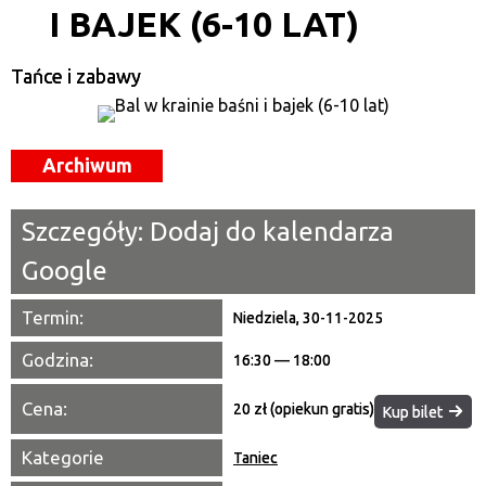
I BAJEK (6-10 LAT)
Kategoria
Tańce i zabawy
Trwające w zakresie
—
Miejsce
Archiwum
Organizator
Szczegóły:
Dodaj do kalendarza
Promowane
Google
Termin:
Niedziela, 30-11-2025
Godzina:
16:30 — 18:00
Cena:
20 zł (opiekun gratis)
Kup bilet
Kategorie
Taniec