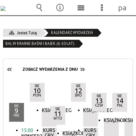
pane
Wyszukiwarka
Narzędzia
Menu
Menu
główne
szczegóło
KALENDARZ WYDARZEŃ
Jesteś Tutaj
BAL W KRAINIE BAŚNI I BAJEK (6-10 LAT)
ZOBACZ WYDARZENIA Z DNIA:
SIE
SIE
10
12
PON
ŚRO
SIE
SIE
13
14
CZW
PIĄ
SIE
9
SIE
KSIĄŻKOBIEG
KSIĄŻKOBIEG
11
NIE
WTO
KSIĄŻKOBIEG
KSIĄ
15:00
KURS
KURS
KSIĄŻKOBIEG
GRY
GRY