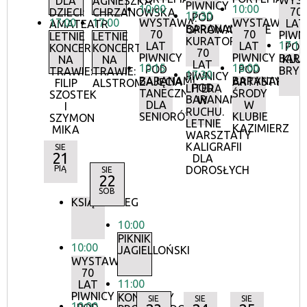
WYS
DLA
AGNIESZKA
PIWNICY
10:00
10:00
70
DZIECI:
CHRZANOWSKA
17:30
POD
17:00
17:00
WYSTAWA:
WYSTAWA:
LAT
AMATEATR
BARANAMI
OPROWADZANIE
70
70
PIWN
LETNIE
LETNIE
KURATORSKIE:
17:15
LAT
LAT
POD
KONCERTY
KONCERTY
70
PIWNICY
PIWNICY
BAR
KLU
NA
NA
LAT
10:15
18:00
POD
POD
BRY
TRAWIE:
TRAWIE:
17:30
PIWNICY
BARANAMI
BARANAMI
ZAJĘCIA
ARTYSTYCZN
FILIP
ALSTROMERIE
POD
LITERA
TANECZNE
ŚRODY
SZOSTEK
BARANAMI
W
DLA
W
I
RUCHU.
SENIORÓW
KLUBIE
SZYMON
LETNIE
KAZIMIERZ
MIKA
WARSZTATY
KALIGRAFII
SIE
21
DLA
PIĄ
DOROSŁYCH
SIE
22
SOB
KSIĄŻKOBIEG
10:00
PIKNIK
10:00
JAGIELLOŃSKI
WYSTAWA:
70
11:00
LAT
PIWNICY
KONCERTY
SIE
SIE
SIE
10:00