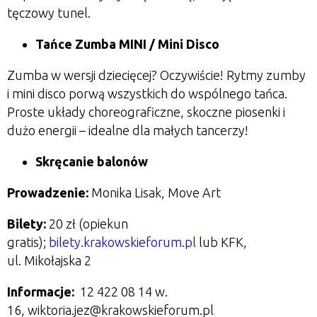
tęczowy tunel.
Tańce Zumba MINI / Mini Disco
Zumba w wersji dziecięcej? Oczywiście! Rytmy zumby
i mini disco porwą wszystkich do wspólnego tańca.
Proste układy choreograficzne, skoczne piosenki i
dużo energii – idealne dla małych tancerzy!
Skręcanie balonów
Prowadzenie:
Monika Lisak, Move Art
Bilety:
20 zł (opiekun
gratis);
bilety.krakowskieforum.pl
lub KFK,
ul. Mikołajska 2
Informacje:
1
2 422 08 14 w.
16
,
wiktoria.jez@krakowskieforum.pl