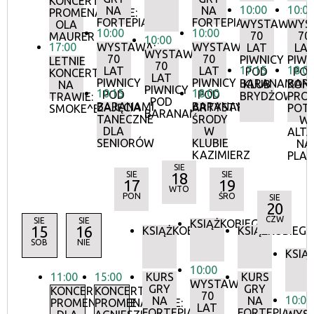
KONCERTY
10:00
10:0
NA
NA
PROMENADOWE:
FORTEPIANIE
FORTEPIANIE
WYSTAWA:
WYS
OLA
10:00
10:00
70
70
MAURER
10:00
17:00
WYSTAWA:
WYSTAWA:
LAT
LA
WYSTAWA:
70
70
PIWNICY
PIWN
LETNIE
70
17:15
18:0
LAT
LAT
POD
PO
KONCERTY
LAT
PIWNICY
PIWNICY
BARANAMI
BAR
KLUB
KON
NA
PIWNICY
10:15
18:00
POD
POD
BRYDŻOWY
PRO
TRAWIE:
POD
BARANAMI
BARANAMI
ZAJĘCIA
ARTYSTYCZNE
POT
SMOKE^BLUES
BARANAMI
TANECZNE
ŚRODY
W
DLA
W
ALTA
SENIORÓW
KLUBIE
NA
KAZIMIERZ
PLA
SIE
SIE
18
SIE
17
19
WTO
PON
ŚRO
SIE
20
CZW
SIE
SIE
KSIĄŻKOBIEG
15
16
KSIĄŻKOBIEG
KSIĄŻKOBIEG
SOB
NIE
KSIĄ
10:00
11:00
15:00
KURS
KURS
WYSTAWA:
GRY
GRY
KONCERTY
KONCERTY
70
10:00
NA
NA
PROMENADOWE
PROMENADOWE:
LAT
FORTEPIANIE
FORTEPIANIE