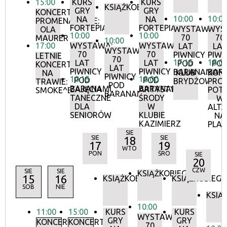
15:00
KURS
KURS
KSIĄŻKOBIEG
GRY
GRY
KONCERTY
10:00
10:0
NA
NA
PROMENADOWE:
FORTEPIANIE
FORTEPIANIE
WYSTAWA:
WYS
OLA
10:00
10:00
70
70
MAURER
10:00
17:00
WYSTAWA:
WYSTAWA:
LAT
LA
WYSTAWA:
70
70
PIWNICY
PIWN
LETNIE
70
17:15
18:0
LAT
LAT
POD
PO
KONCERTY
LAT
PIWNICY
PIWNICY
BARANAMI
BAR
KLUB
KON
NA
PIWNICY
10:15
18:00
POD
POD
BRYDŻOWY
PRO
TRAWIE:
POD
BARANAMI
BARANAMI
ZAJĘCIA
ARTYSTYCZNE
POT
SMOKE^BLUES
BARANAMI
TANECZNE
ŚRODY
W
DLA
W
ALTA
SENIORÓW
KLUBIE
NA
KAZIMIERZ
PLA
SIE
SIE
18
SIE
17
19
WTO
PON
ŚRO
SIE
20
CZW
SIE
SIE
KSIĄŻKOBIEG
15
16
KSIĄŻKOBIEG
KSIĄŻKOBIEG
SOB
NIE
KSIĄ
10:00
11:00
15:00
KURS
KURS
WYSTAWA:
GRY
GRY
KONCERTY
KONCERTY
70