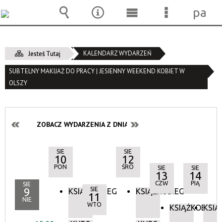
pane
Wyszukiwarka
Narzędzia
Menu
Menu
główne
szczegóło
KALENDARZ WYDARZEŃ
Jesteś Tutaj
SUBTELNY MAKIJAŻ DO PRACY | JESIENNY WEEKEND KOBIET W
OLSZY
ZOBACZ WYDARZENIA Z DNIA:
SIE
SIE
10
12
PON
ŚRO
SIE
SIE
13
14
CZW
PIĄ
SIE
9
SIE
KSIĄŻKOBIEG
KSIĄŻKOBIEG
11
NIE
WTO
KSIĄŻKOBIEG
KSIĄ