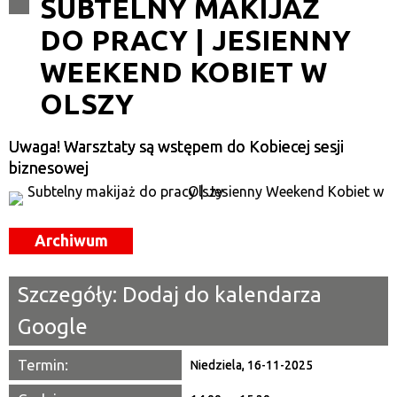
SUBTELNY MAKIJAŻ
DO PRACY | JESIENNY
Kategoria
WEEKEND KOBIET W
Trwające w zakresie
OLSZY
—
Miejsce
Uwaga! Warsztaty są wstępem do Kobiecej sesji
biznesowej
Organizator
Promowane
Archiwum
Szczegóły:
Dodaj do kalendarza
Google
Termin:
Niedziela, 16-11-2025