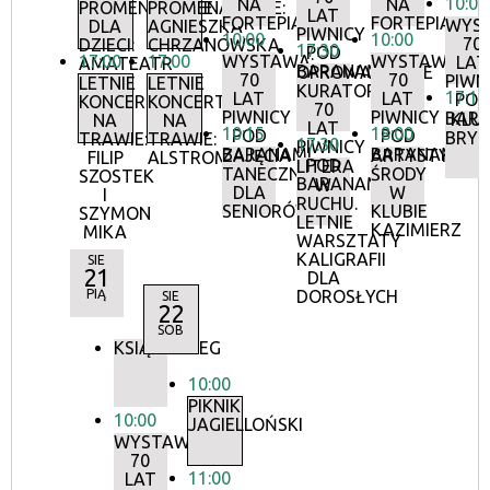
10:00
NA
NA
PROMENADOWE
PROMENADOWE:
LAT
FORTEPIANIE
FORTEPIANIE
WYS
DLA
AGNIESZKA
PIWNICY
10:00
10:00
70
DZIECI:
CHRZANOWSKA
17:30
POD
17:00
17:00
WYSTAWA:
WYSTAWA:
LAT
AMATEATR
BARANAMI
OPROWADZANIE
70
70
PIWN
LETNIE
LETNIE
KURATORSKIE:
17:15
LAT
LAT
POD
KONCERTY
KONCERTY
70
PIWNICY
PIWNICY
BAR
KLU
NA
NA
LAT
10:15
18:00
POD
POD
BRY
TRAWIE:
TRAWIE:
17:30
PIWNICY
BARANAMI
BARANAMI
ZAJĘCIA
ARTYSTYCZN
FILIP
ALSTROMERIE
POD
LITERA
TANECZNE
ŚRODY
SZOSTEK
BARANAMI
W
DLA
W
I
RUCHU.
SENIORÓW
KLUBIE
SZYMON
LETNIE
KAZIMIERZ
MIKA
WARSZTATY
KALIGRAFII
SIE
21
DLA
PIĄ
DOROSŁYCH
SIE
22
SOB
KSIĄŻKOBIEG
10:00
PIKNIK
10:00
JAGIELLOŃSKI
WYSTAWA:
70
11:00
LAT