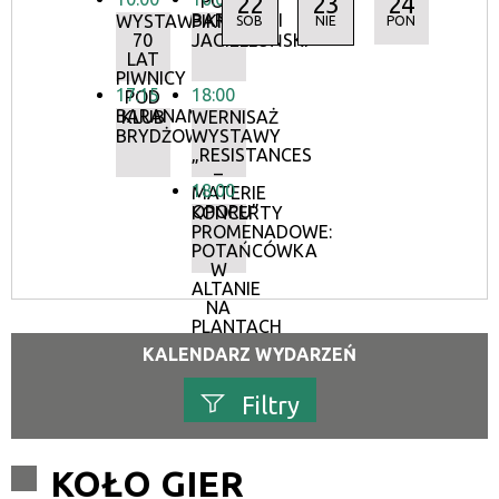
22
23
24
POD
BARANAMI
WYSTAWA:
PIKNIK
SOB
NIE
PON
70
JAGIELLOŃSKI
LAT
PIWNICY
17:15
18:00
POD
BARANAMI
KLUB
WERNISAŻ
BRYDŻOWY
WYSTAWY
„RESISTANCES
–
18:00
MATERIE
OPORU”
KONCERTY
PROMENADOWE:
POTAŃCÓWKA
W
ALTANIE
NA
PLANTACH
KALENDARZ WYDARZEŃ
Filtry
Szukana fraza
KOŁO GIER