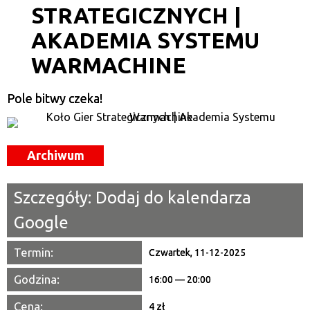
STRATEGICZNYCH |
Kategoria
AKADEMIA SYSTEMU
Trwające w zakresie
WARMACHINE
—
Miejsce
Pole bitwy czeka!
Organizator
Archiwum
Promowane
Szczegóły:
Dodaj do kalendarza
Google
Termin:
Czwartek, 11-12-2025
Godzina:
16:00 — 20:00
Cena:
4 zł