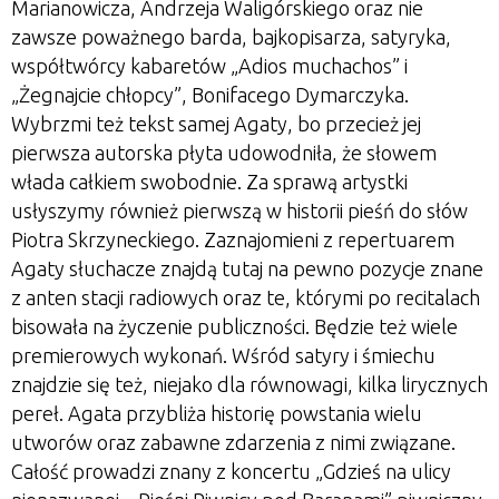
Marianowicza, Andrzeja Waligórskiego oraz nie
zawsze poważnego barda, bajkopisarza, satyryka,
współtwórcy kabaretów
„
Adios muchachos” i
„
Żegnajcie chłopcy”, Bonifacego Dymarczyka.
Wybrzmi też tekst samej Agaty, bo przecież jej
pierwsza autorska płyta udowodniła, że słowem
włada całkiem swobodnie. Za sprawą artystki
usłyszymy również pierwszą w historii pieśń do słów
Piotra Skrzyneckiego. Zaznajomieni z repertuarem
Agaty słuchacze znajdą tutaj na pewno pozycje znane
z anten stacji radiowych oraz te, którymi po recitalach
bisowała na życzenie publiczności. Będzie też wiele
premierowych wykonań. Wśród satyry i śmiechu
znajdzie się też, niejako dla równowagi, kilka lirycznych
pereł. Agata przybliża historię powstania wielu
utworów oraz zabawne zdarzenia z nimi związane.
Całość prowadzi znany z koncertu
„
Gdzieś na ulicy