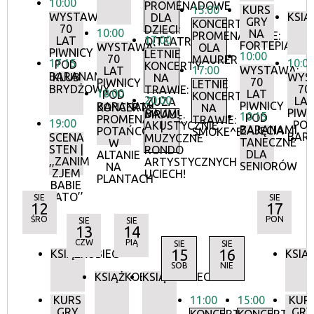
10:00
PROMENADOWE
15:00
KURS
WYSTAWA:
KSIĄ
DLA
GRY
KONCERTY
70
DZIECI:
10:00
NA
PROMENADOWE:
17:00
LAT
O!TEATR
FORTEPIANIE
WYSTAWA:
OLA
PIWNICY
LETNIE
10:00
70
MAURER
17:15
10:0
POD
KONCERTY
17:00
WYSTAWA:
LAT
BARANAMI
KLUB
WYS
NA
70
PIWNICY
LETNIE
BRYDŻOWY
70
TRAWIE:
18:00
LAT
POD
KONCERTY
20:00
LA
ZUZA
PIWNICY
BARANAMI
KONCERTY
NA
PIWN
BAUM
MRAU!
10:15
POD
PROMENADOWE:
TRAWIE:
19:00
PO
AKUSTYCZNIE
|
BARANAMI
ZAJĘCIA
POTAŃCÓWKA
SMOKE^BLUES
BAR
SCENA
MUZYCZNE
TANECZNE
W
STEN |
RONDO
DLA
ALTANIE
,,ZANIM
ARTYSTYCZNYCH
SENIORÓW
NA
ZJEM
UCIECH!
PLANTACH
BABIE
LATO’’
SIE
SIE
12
17
ŚRO
PON
SIE
SIE
13
14
CZW
PIĄ
SIE
SIE
15
16
KSIĄŻKOBIEG
KSIĄ
SOB
NIE
KSIĄŻKOBIEG
KSIĄŻKOBIEG
KURS
11:00
15:00
KUR
GRY
GRY