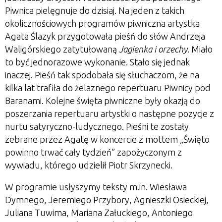
Piwnica pielęgnuje do dzisiaj. Na jeden z takich
okolicznościowych programów piwniczna artystka
Agata Ślazyk przygotowała pieśń do słów Andrzeja
Waligórskiego zatytułowaną
Jagienka i orzechy
. Miało
to być jednorazowe wykonanie. Stało się jednak
inaczej. Pieśń tak spodobała się słuchaczom, że na
kilka lat trafiła do żelaznego repertuaru Piwnicy pod
Baranami. Kolejne święta piwniczne były okazją do
poszerzania repertuaru artystki o następne pozycje z
nurtu satyryczno-ludycznego. Pieśni te zostały
zebrane przez Agatę w koncercie z mottem
„
Święto
powinno trwać cały tydzień” zapożyczonym z
wywiadu, którego udzielił Piotr Skrzynecki.
W programie usłyszymy teksty m.in. Wiesława
Dymnego, Jeremiego Przybory, Agnieszki Osieckiej,
Juliana Tuwima, Mariana Załuckiego, Antoniego