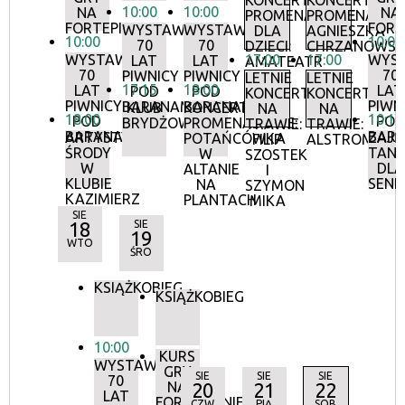
KONCERTY
KONCERTY
10:00
10:00
NA
NA
PROMENADOWE
PROMENADOW
FORTEPIANIE
FORT
WYSTAWA:
WYSTAWA:
DLA
AGNIESZKA
10:00
10:00
70
70
DZIECI:
CHRZANOWS
WYSTAWA:
17:00
17:00
WYS
LAT
LAT
AMATEATR
70
70
PIWNICY
PIWNICY
LETNIE
LETNIE
17:15
18:00
LAT
LAT
POD
POD
KONCERTY
KONCERTY
PIWNICY
PIWN
BARANAMI
BARANAMI
KLUB
KONCERTY
NA
NA
18:00
10:15
POD
POD
BRYDŻOWY
PROMENADOWE:
TRAWIE:
TRAWIE:
BARANAMI
BAR
ARTYSTYCZNE
ZAJĘ
POTAŃCÓWKA
FILIP
ALSTROMERIE
ŚRODY
TANE
W
SZOSTEK
W
DLA
ALTANIE
I
KLUBIE
SEN
NA
SZYMON
KAZIMIERZ
PLANTACH
MIKA
SIE
18
SIE
19
WTO
ŚRO
KSIĄŻKOBIEG
KSIĄŻKOBIEG
10:00
KURS
WYSTAWA:
GRY
SIE
SIE
SIE
70
NA
20
21
22
LAT
FORTEPIANIE
CZW
PIĄ
SOB