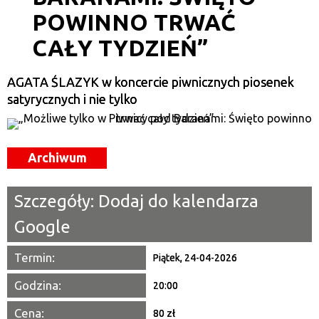
Trwające w zakresie
POWINNO TRWAĆ
—
CAŁY TYDZIEŃ”
Miejsce
AGATA ŚLAZYK w koncercie piwnicznych piosenek
Organizator
satyrycznych i nie tylko
Promowane
Archiwum
Szczegóły:
Dodaj do kalendarza
Google
Termin:
Piątek, 24-04-2026
Godzina:
20:00
Cena:
80 zł