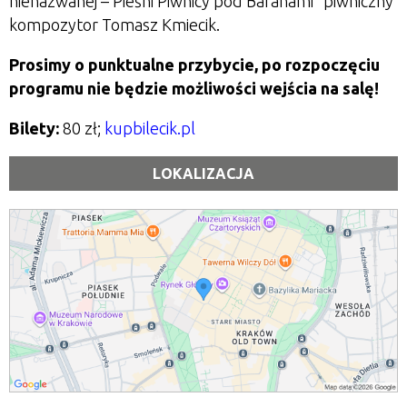
nienazwanej
–
Pieśni Piwnicy pod Baranami” piwniczny
kompozytor Tomasz Kmiecik.
Prosimy o punktualne przybycie, po rozpoczęciu
programu nie będzie możliwości wejścia na salę!
Bilety:
80 zł;
kupbilecik.pl
LOKALIZACJA