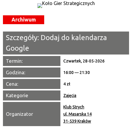
—
Miejsce
Archiwum
Organizator
Szczegóły:
Dodaj do kalendarza
Promowane
Google
Termin:
Czwartek, 28-05-2026
Godzina:
16:00 — 21:30
Cena:
4 zł
Kategorie
Zajęcia
Klub Strych
Organizator
ul. Masarska 14
31-539 Kraków