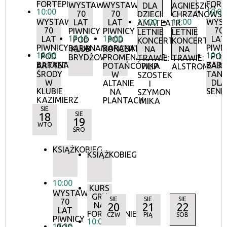
FORTEPIANIE
FORT
WYSTAWA:
WYSTAWA:
DLA
AGNIESZKA
10:00
10:00
70
70
DZIECI:
CHRZANOWS
WYSTAWA:
17:00
17:00
WYS
LAT
LAT
AMATEATR
70
70
PIWNICY
PIWNICY
LETNIE
LETNIE
17:15
18:00
LAT
LAT
POD
POD
KONCERTY
KONCERTY
PIWNICY
PIWN
BARANAMI
BARANAMI
KLUB
KONCERTY
NA
NA
18:00
10:15
POD
POD
BRYDŻOWY
PROMENADOWE:
TRAWIE:
TRAWIE:
BARANAMI
BAR
ARTYSTYCZNE
ZAJĘ
POTAŃCÓWKA
FILIP
ALSTROMERIE
ŚRODY
TANE
W
SZOSTEK
W
DLA
ALTANIE
I
KLUBIE
SEN
NA
SZYMON
KAZIMIERZ
PLANTACH
MIKA
SIE
18
SIE
19
WTO
ŚRO
KSIĄŻKOBIEG
KSIĄŻKOBIEG
10:00
KURS
WYSTAWA:
GRY
SIE
SIE
SIE
70
NA
20
21
22
LAT
FORTEPIANIE
CZW
PIĄ
SOB
PIWNICY
10:00
17:30