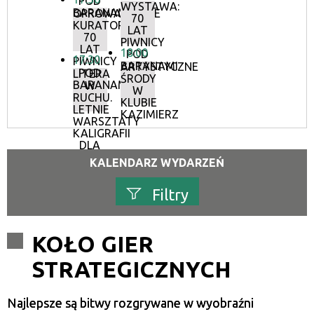
POD
WYSTAWA:
BARANAMI
OPROWADZANIE
70
KURATORSKIE:
LAT
70
PIWNICY
LAT
18:00
POD
17:30
PIWNICY
BARANAMI
ARTYSTYCZNE
POD
LITERA
ŚRODY
BARANAMI
W
W
RUCHU.
KLUBIE
LETNIE
KAZIMIERZ
WARSZTATY
KALIGRAFII
DLA
DOROSŁYCH
KALENDARZ WYDARZEŃ
Filtry
Szukana fraza
KOŁO GIER
STRATEGICZNYCH
Kategoria
Najlepsze są bitwy rozgrywane w wyobraźni
Trwające w zakresie