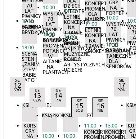
WYSTAWA:
KSIĄ
DLA
GRY
KONCERTY
70
DZIECI:
10:00
NA
PROMENADOWE:
17:00
LAT
O!TEATR
FORTEPIANIE
WYSTAWA:
OLA
PIWNICY
LETNIE
10:00
70
MAURER
17:15
10:0
POD
KONCERTY
17:00
WYSTAWA:
LAT
BARANAMI
KLUB
WYS
NA
70
PIWNICY
LETNIE
BRYDŻOWY
70
TRAWIE:
18:00
LAT
POD
KONCERTY
20:00
LA
ZUZA
PIWNICY
BARANAMI
KONCERTY
NA
PIWN
BAUM
MRAU!
10:15
POD
PROMENADOWE:
TRAWIE:
19:00
PO
AKUSTYCZNIE
|
BARANAMI
ZAJĘCIA
POTAŃCÓWKA
SMOKE^BLUES
BAR
SCENA
MUZYCZNE
TANECZNE
W
STEN |
RONDO
DLA
ALTANIE
,,ZANIM
ARTYSTYCZNYCH
SENIORÓW
NA
ZJEM
UCIECH!
PLANTACH
BABIE
LATO’’
SIE
SIE
12
17
ŚRO
PON
SIE
SIE
13
14
CZW
PIĄ
SIE
SIE
15
16
KSIĄŻKOBIEG
KSIĄ
SOB
NIE
KSIĄŻKOBIEG
KSIĄŻKOBIEG
KURS
11:00
15:00
KUR
GRY
GRY
KONCERTY
KONCERTY
10:00
10:00
NA
NA
PROMENADOWE
PROMENADOW