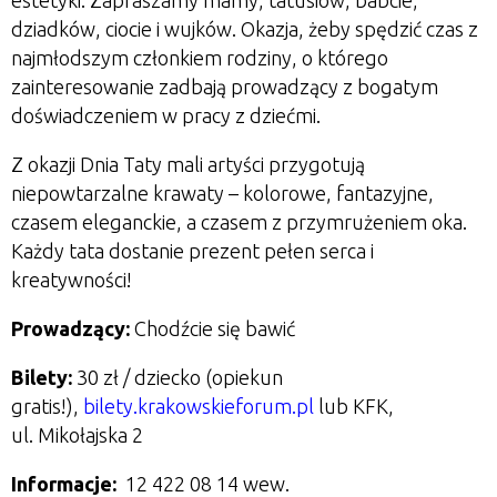
estetyki. Zapraszamy mamy, tatusiów, babcie,
dziadków, ciocie i wujków. Okazja, żeby spędzić czas z
najmłodszym członkiem rodziny, o którego
zainteresowanie zadbają prowadzący z bogatym
doświadczeniem w pracy z dziećmi.
Z okazji Dnia Taty mali artyści przygotują
niepowtarzalne krawaty – kolorowe, fantazyjne,
czasem eleganckie, a czasem z przymrużeniem oka.
Każdy tata dostanie prezent pełen serca i
kreatywności!
Prowadzący:
Chodźcie się bawić
Bilety:
30 zł / dziecko (opiekun
gratis!),
bilety.krakowskieforum.pl
lub KFK,
ul. Mikołajska 2
Informacje:
1
2 422 08 14 wew.