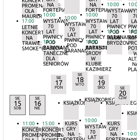
KONCERTY
10:00
10:0
NA
NA
PROMENADOWE:
FORTEPIANIE
FORTEPIANIE
WYSTAWA:
WYS
OLA
10:00
10:00
70
70
MAURER
10:00
17:00
WYSTAWA:
WYSTAWA:
LAT
LA
WYSTAWA:
70
70
PIWNICY
PIWN
LETNIE
70
17:15
18:0
LAT
LAT
POD
PO
KONCERTY
LAT
PIWNICY
PIWNICY
BARANAMI
BAR
KLUB
KON
NA
PIWNICY
10:15
18:00
POD
POD
BRYDŻOWY
PRO
TRAWIE:
POD
BARANAMI
BARANAMI
ZAJĘCIA
ARTYSTYCZNE
POT
SMOKE^BLUES
BARANAMI
TANECZNE
ŚRODY
W
DLA
W
ALTA
SENIORÓW
KLUBIE
NA
KAZIMIERZ
PLA
SIE
SIE
18
SIE
17
19
WTO
PON
ŚRO
SIE
20
CZW
SIE
SIE
KSIĄŻKOBIEG
15
16
KSIĄŻKOBIEG
KSIĄŻKOBIEG
SOB
NIE
KSIĄ
10:00
11:00
15:00
KURS
KURS
WYSTAWA:
GRY
GRY
KONCERTY
KONCERTY
70
10:00
NA
NA
PROMENADOWE
PROMENADOWE:
LAT
FORTEPIANIE
FORTEPIANIE