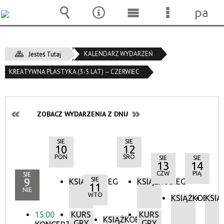
pane
Wyszukiwarka
Narzędzia
Menu
Menu
główne
szczegóło
KALENDARZ WYDARZEŃ
Jesteś Tutaj
KREATYWNA PLASTYKA (3-5 LAT) – CZERWIEC
ZOBACZ WYDARZENIA Z DNIA:
SIE
SIE
10
12
PON
ŚRO
SIE
SIE
13
14
CZW
PIĄ
SIE
9
SIE
KSIĄŻKOBIEG
KSIĄŻKOBIEG
11
NIE
WTO
KSIĄŻKOBIEG
KSIĄ
15:00
KURS
KURS
KSIĄŻKOBIEG
GRY
GRY