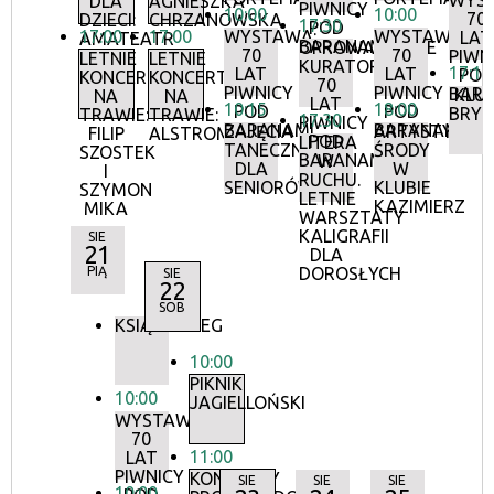
WYS
DLA
AGNIESZKA
PIWNICY
10:00
10:00
70
DZIECI:
CHRZANOWSKA
17:30
POD
17:00
17:00
WYSTAWA:
WYSTAWA:
LAT
AMATEATR
BARANAMI
OPROWADZANIE
70
70
PIWN
LETNIE
LETNIE
KURATORSKIE:
17:15
LAT
LAT
POD
KONCERTY
KONCERTY
70
PIWNICY
PIWNICY
BAR
KLU
NA
NA
LAT
10:15
18:00
POD
POD
BRY
TRAWIE:
TRAWIE:
17:30
PIWNICY
BARANAMI
BARANAMI
ZAJĘCIA
ARTYSTYCZN
FILIP
ALSTROMERIE
POD
LITERA
TANECZNE
ŚRODY
SZOSTEK
BARANAMI
W
DLA
W
I
RUCHU.
SENIORÓW
KLUBIE
SZYMON
LETNIE
KAZIMIERZ
MIKA
WARSZTATY
KALIGRAFII
SIE
21
DLA
PIĄ
DOROSŁYCH
SIE
22
SOB
KSIĄŻKOBIEG
10:00
PIKNIK
10:00
JAGIELLOŃSKI
WYSTAWA:
70
11:00
LAT
PIWNICY
KONCERTY
SIE
SIE
SIE
10:00