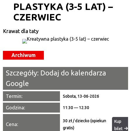
PLASTYKA (3-5 LAT) –
Kategoria
CZERWIEC
Trwające w zakresie
—
Krawat dla taty
Miejsce
Archiwum
Organizator
Promowane
Szczegóły:
Dodaj do kalendarza
Google
Termin:
Sobota, 13-06-2026
Godzina:
11:30 — 12:30
30 zł / dziecko (opiekun
Kup
Cena:
gratis)
bilet