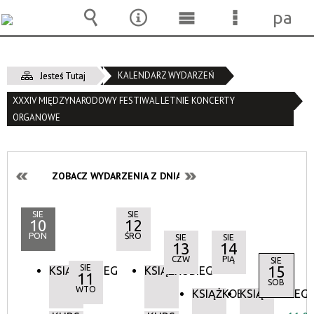
pane
Wyszukiwarka
Narzędzia
Menu
Menu
główne
szczegóło
KALENDARZ WYDARZEŃ
Jesteś Tutaj
XXXIV MIĘDZYNARODOWY FESTIWAL LETNIE KONCERTY
ORGANOWE
ZOBACZ WYDARZENIA Z DNIA:
SIE
SIE
10
12
PON
ŚRO
SIE
SIE
13
14
CZW
PIĄ
SIE
SIE
15
KSIĄŻKOBIEG
KSIĄŻKOBIEG
11
SOB
WTO
KSIĄŻKOBIEG
KSIĄŻKOBIEG