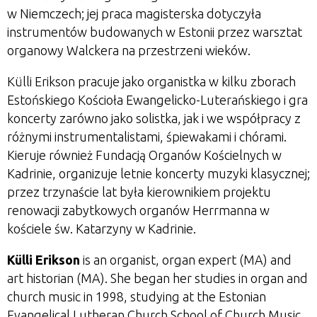
w Niemczech; jej praca magisterska dotyczyła
instrumentów budowanych w Estonii przez warsztat
organowy Walckera na przestrzeni wieków.
Külli Erikson pracuje jako organistka w kilku zborach
Estońskiego Kościoła Ewangelicko-Luterańskiego i gra
koncerty zarówno jako solistka, jak i we współpracy z
różnymi instrumentalistami, śpiewakami i chórami.
Kieruje również Fundacją Organów Kościelnych w
Kadrinie, organizuje letnie koncerty muzyki klasycznej;
przez trzynaście lat była kierownikiem projektu
renowacji zabytkowych organów Herrmanna w
kościele św. Katarzyny w Kadrinie.
Külli Erikson
is an organist, organ expert (MA) and
art historian (MA). She began her studies in organ and
church music in 1998, studying at the Estonian
Evangelical Lutheran Church School of Church Music