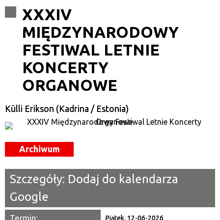
Szukana fraza
XXXIV
MIĘDZYNARODOWY
Kategoria
FESTIWAL LETNIE
Trwające w zakresie
KONCERTY
—
ORGANOWE
Miejsce
Külli Erikson (Kadrina / Estonia)
Organizator
Promowane
Archiwum
Szczegóły:
Dodaj do kalendarza
Google
Termin:
Piątek, 12-06-2026