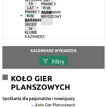
LAT
70
PIWNICY
17:15
LAT
POD
PIWNICY
BARANAMI
KLUB
18:00
POD
BRYDŻOWY
BARANAMI
ARTYSTYCZNE
ŚRODY
W
KLUBIE
KAZIMIERZ
KALENDARZ WYDARZEŃ
Filtry
Szukana fraza
KOŁO GIER
PLANSZOWYCH
Kategoria
Spotkania dla pasjonatów i nowicjuszy
Trwające w zakresie
—