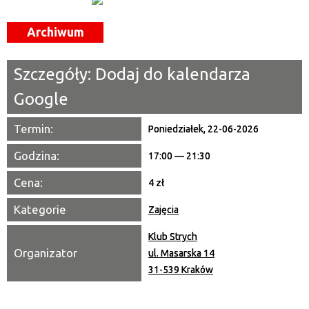
Miejsce
Archiwum
Organizator
Szczegóły:
Dodaj do kalendarza
Promowane
Google
Termin:
Poniedziałek, 22-06-2026
Godzina:
17:00 — 21:30
Cena:
4 zł
Kategorie
Zajęcia
Klub Strych
Organizator
ul. Masarska 14
31-539 Kraków