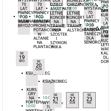
WYSTAWA:
WYSTAWA:
DLA
AGNIESZKA
PIWN
10:00
70
70
DZIECI:
CHRZANOWSKA
17:30
POD
17:00
17:00
WYSTAWA:
LAT
LAT
AMATEATR
BAR
OPR
70
PIWNICY
PIWNICY
LETNIE
LETNIE
KURA
17:15
18:00
LAT
POD
POD
KONCERTY
KONCERTY
70
PIWNICY
BARANAMI
BARANAMI
KLUB
KONCERTY
NA
NA
LAT
10:15
POD
BRYDŻOWY
PROMENADOWE:
TRAWIE:
TRAWIE:
17:30
PIWN
BARANAMI
ZAJĘCIA
POTAŃCÓWKA
FILIP
ALSTROMERIE
POD
LITE
TANECZNE
W
SZOSTEK
BAR
W
DLA
ALTANIE
I
RUCH
SENIORÓW
NA
SZYMON
LETN
PLANTACH
MIKA
WAR
KALI
SIE
19
DLA
ŚRO
DOR
SIE
20
CZW
KSIĄŻKOBIEG
KSIĄŻKOBIEG
KURS
GRY
SIE
SIE
SIE
10:00
NA
21
22
23
FORTEPIANIE
WYSTAWA:
PIĄ
SOB
NIE
10:00
70
WYSTAWA: