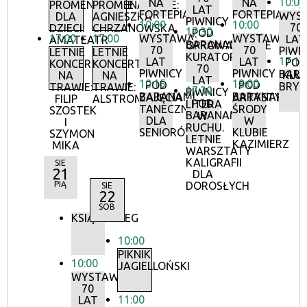
10:00
NA
NA
PROMENADOWE
PROMENADOWE:
LAT
FORTEPIANIE
FORTEPIANIE
WYS
DLA
AGNIESZKA
PIWNICY
10:00
10:00
70
DZIECI:
CHRZANOWSKA
17:30
POD
17:00
17:00
WYSTAWA:
WYSTAWA:
LAT
AMATEATR
BARANAMI
OPROWADZANIE
70
70
PIWN
LETNIE
LETNIE
KURATORSKIE:
17:15
LAT
LAT
POD
KONCERTY
KONCERTY
70
PIWNICY
PIWNICY
BAR
KLU
NA
NA
LAT
10:15
18:00
POD
POD
BRY
TRAWIE:
TRAWIE:
17:30
PIWNICY
BARANAMI
BARANAMI
ZAJĘCIA
ARTYSTYCZN
FILIP
ALSTROMERIE
POD
LITERA
TANECZNE
ŚRODY
SZOSTEK
BARANAMI
W
DLA
W
I
RUCHU.
SENIORÓW
KLUBIE
SZYMON
LETNIE
KAZIMIERZ
MIKA
WARSZTATY
KALIGRAFII
SIE
21
DLA
PIĄ
DOROSŁYCH
SIE
22
SOB
KSIĄŻKOBIEG
10:00
PIKNIK
10:00
JAGIELLOŃSKI
WYSTAWA:
70
11:00
LAT