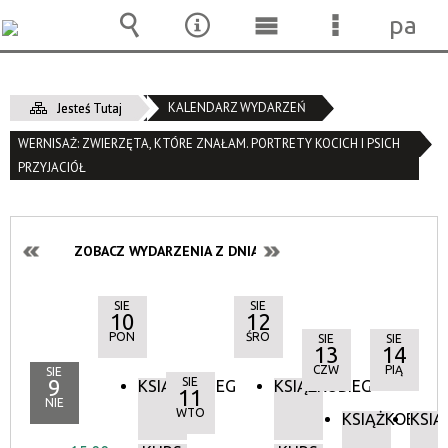
pane
Wyszukiwarka
Narzędzia
Menu
Menu
główne
szczegóło
KALENDARZ WYDARZEŃ
Jesteś Tutaj
WERNISAŻ: ZWIERZĘTA, KTÓRE ZNAŁAM. PORTRETY KOCICH I PSICH
PRZYJACIÓŁ
ZOBACZ WYDARZENIA Z DNIA:
SIE
SIE
10
12
PON
ŚRO
SIE
SIE
13
14
CZW
PIĄ
SIE
9
SIE
KSIĄŻKOBIEG
KSIĄŻKOBIEG
11
NIE
WTO
KSIĄŻKOBIEG
KSIĄ