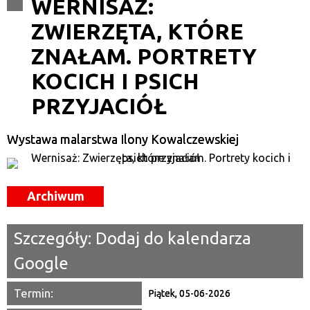
WERNISAŻ:
ZWIERZĘTA, KTÓRE
Kategoria
ZNAŁAM. PORTRETY
Trwające w zakresie
KOCICH I PSICH
—
PRZYJACIÓŁ
Miejsce
Wystawa malarstwa Ilony Kowalczewskiej
Organizator
Promowane
Archiwum
Szczegóły:
Dodaj do kalendarza
Google
Termin:
Piątek, 05-06-2026