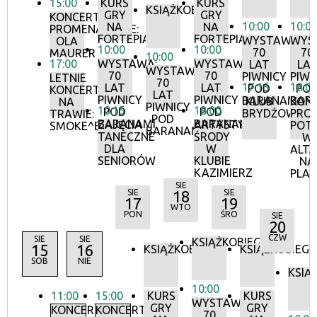
15:00
KURS
KURS
KSIĄŻKOBIEG
GRY
GRY
KONCERTY
10:00
10:0
NA
NA
PROMENADOWE:
FORTEPIANIE
FORTEPIANIE
WYSTAWA:
WYS
OLA
10:00
10:00
70
70
MAURER
10:00
17:00
WYSTAWA:
WYSTAWA:
LAT
LA
WYSTAWA:
70
70
PIWNICY
PIWN
LETNIE
70
17:15
18:0
LAT
LAT
POD
PO
KONCERTY
LAT
PIWNICY
PIWNICY
BARANAMI
BAR
KLUB
KON
NA
PIWNICY
10:15
18:00
POD
POD
BRYDŻOWY
PRO
TRAWIE:
POD
BARANAMI
BARANAMI
ZAJĘCIA
ARTYSTYCZNE
POT
SMOKE^BLUES
BARANAMI
TANECZNE
ŚRODY
W
DLA
W
ALTA
SENIORÓW
KLUBIE
NA
KAZIMIERZ
PLA
SIE
SIE
18
SIE
17
19
WTO
PON
ŚRO
SIE
20
CZW
SIE
SIE
KSIĄŻKOBIEG
15
16
KSIĄŻKOBIEG
KSIĄŻKOBIEG
SOB
NIE
KSIĄ
10:00
11:00
15:00
KURS
KURS
WYSTAWA:
GRY
GRY
KONCERTY
KONCERTY
70