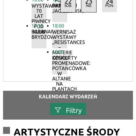
22
23
24
POD
BARANAMI
WYSTAWA:
PIKNIK
SOB
NIE
PON
70
JAGIELLOŃSKI
LAT
PIWNICY
17:15
18:00
POD
BARANAMI
KLUB
WERNISAŻ
BRYDŻOWY
WYSTAWY
„RESISTANCES
–
18:00
MATERIE
OPORU”
KONCERTY
PROMENADOWE:
POTAŃCÓWKA
W
ALTANIE
NA
PLANTACH
KALENDARZ WYDARZEŃ
Filtry
Szukana fraza
ARTYSTYCZNE ŚRODY