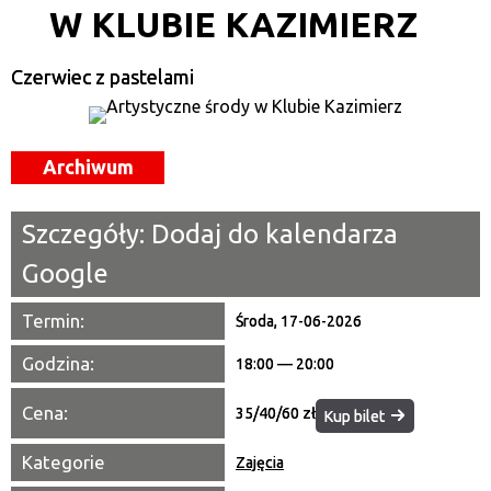
W KLUBIE KAZIMIERZ
Kategoria
Czerwiec z pastelami
Trwające w zakresie
—
Miejsce
Archiwum
Organizator
Szczegóły:
Dodaj do kalendarza
Promowane
Google
Termin:
Środa, 17-06-2026
Godzina:
18:00 — 20:00
Cena:
35/40/60 zł
Kup bilet
Kategorie
Zajęcia