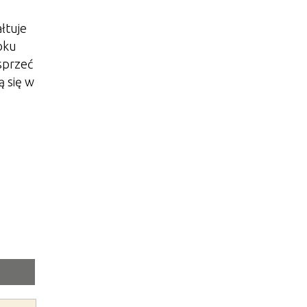
łtuje
oku
sprzeć
 się w