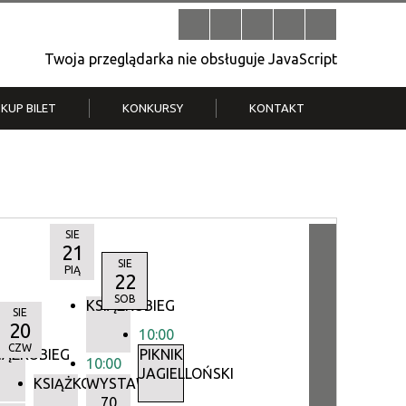
Twoja przeglądarka nie obsługuje JavaScript
KUP BILET
KONKURSY
KONTAKT
| V
Klub Strych
TWOJA DZIELNICA, TWÓJ FILM
. T.
– konkurs na krótkometrażówkę
SIE
21
SIE
PIĄ
22
SOB
KSIĄŻKOBIEG
SIE
20
10:00
IEG
CZW
IĄŻKOBIEG
PIKNIK
10:00
JAGIELLOŃSKI
KSIĄŻKOBIEG
WYSTAWA:
70