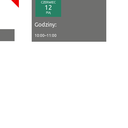
CZERWIEC
a
12
PIĄ
—
Godziny:
10:00
–
11:00
tor
ne