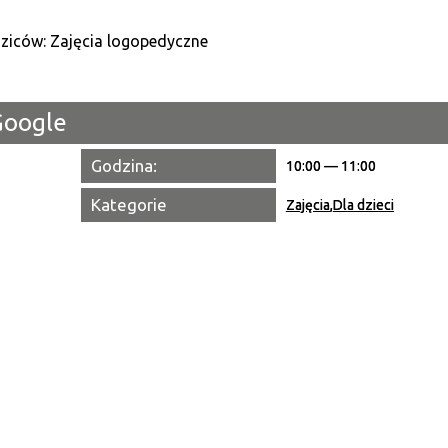
Kategori
Trwające w zakresie
Google
Miejsce
Godzina:
10:00 — 11:00
Organiza
Kategorie
Zajęcia
,
Dla dzieci
Promowa