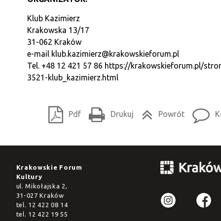
Klub Kazimierz
Krakowska 13/17
31-062 Kraków
e-mail
klub.kazimierz@krakowskieforum.pl
Tel. +48 12 421 57 86
https://krakowskieforum.pl/stro
3521-klub_kazimierz.html
Pdf
Drukuj
Powrót
K
Krakowskie Forum
Kultury
ul. Mikołajska 2,
31-027 Kraków
tel.
12 422 08 14
tel.
12 422 19 55