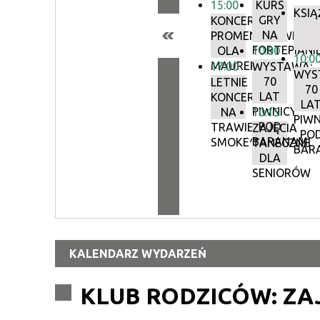
15:00
KURS
KSIĄ
GRY
KONCERTY
NA
PROMENADOWE:
FORTEPIANI
OLA
10:00
10:0
MAURER
17:00
WYSTAWA:
WYS
70
LETNIE
70
LAT
KONCERTY
LA
PIWNICY
NA
10:15
PIWN
POD
TRAWIE:
ZAJĘCIA
PO
BARANAMI
SMOKE^BLUES
TANECZNE
BAR
DLA
SENIORÓW
KALENDARZ WYDARZEŃ
KLUB RODZICÓW: ZA