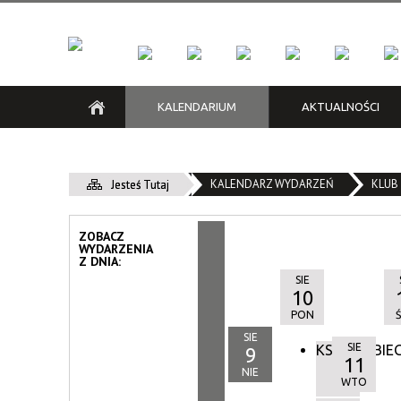
KALENDARIUM
AKTUALNOŚCI
KFK
Kraków Low Emission Zone /
Klub Kazimierz
Grzechy i niedole | Konkurs
Cykle
Klub M
Na kra
Зона Чистого Транспорту
recytatorski poezji noir
KALENDARZ WYDARZEŃ
Konkurs
KLUB
Jesteś Tutaj
Śliwiak
Piwnica pod Baranami
Zespół 
ZOBACZ
WYDARZENIA
Z DNIA:
SIE
10
PON
SIE
SIE
KSIĄŻKOBIE
9
11
NIE
WTO