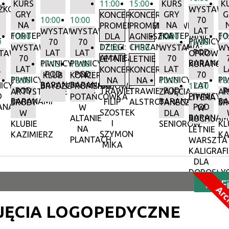
KURS
11:00
15:00
KURS
K
ŻKOBIEG
WYSTAWA
GRY
GRY
G
KONCERTY
KONCERTY
10:00
10:00
70
NA
NA
PROMENADOWE
PROMENADOWE:
LAT
WYSTAWA:
WYSTAWA:
E
FORTEPIANIE
FORTEPIANIE
FO
10:00
DLA
AGNIESZKA
10:00
10
PIWNICY
0
70
70
17:30
DZIECI:
CHRZANOWSKA
WYSTAWA:
17:00
17:00
WYSTAWA:
WY
POD
LAT
LAT
TAWA:
OPROWAD
AMATEATR
70
70
LETNIE
LETNIE
BARANAM
PIWNICY
PIWNICY
17:15
18:00
KURATORS
LAT
LAT
L
KONCERTY
KONCERTY
POD
POD
T
70
KLUB
KONCERTY
PIWNICY
PIWNICY
PI
18:00
NA
NA
10:15
18
BARANAMI
BARANAMI
ICY
LAT
BRYDŻOWY
PROMENADOWE:
17:30
POD
POD
P
TRAWIE:
TRAWIE:
ARTYSTYCZNE
ZAJĘCIA
AR
D
PIWNICY
POTAŃCÓWKA
LITERA
BARANAMI
BARANAMI
BA
FILIP
ALSTROMERIE
ŚRODY
TANECZNE
ŚR
ANAMI
POD
W
W
SZOSTEK
W
DLA
BARANAM
ALTANIE
RUCHU.
I
KLUBIE
SENIORÓW
KL
NA
LETNIE
SZYMON
KAZIMIERZ
KA
PLANTACH
WARSZTA
MIKA
KALIGRAFI
DLA
DOROSŁY
F
Arc
JĘCIA LOGOPEDYCZNE
Szukana 