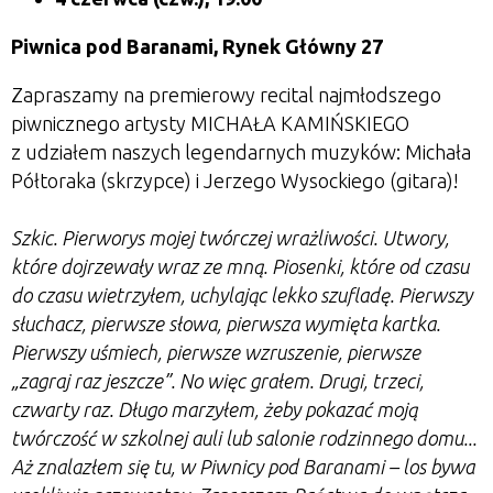
Piwnica pod Baranami, Rynek Główny 27
Zapraszamy na premierowy recital najmłodszego
piwnicznego artysty MICHAŁA KAMIŃSKIEGO
z udziałem naszych legendarnych muzyków: Michała
Półtoraka (skrzypce) i Jerzego Wysockiego (gitara)!
Szkic. Pierworys mojej twórczej wrażliwości. Utwory,
które dojrzewały wraz ze mną. Piosenki, które od czasu
do czasu wietrzyłem, uchylając lekko szufladę. Pierwszy
słuchacz, pierwsze słowa, pierwsza wymięta kartka.
Pierwszy uśmiech, pierwsze wzruszenie, pierwsze
„
zagraj raz jeszcze
”.
No więc grałem. Drugi, trzeci,
czwarty raz. Długo marzyłem, żeby pokazać moją
twórczość w szkolnej auli lub salonie rodzinnego domu...
Aż znalazłem się tu, w Piwnicy pod Baranami
–
los bywa