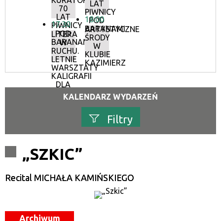
KURATORSKIE:
LAT
70
PIWNICY
LAT
18:00
POD
17:30
PIWNICY
BARANAMI
ARTYSTYCZNE
POD
LITERA
ŚRODY
BARANAMI
W
W
RUCHU.
KLUBIE
LETNIE
KAZIMIERZ
WARSZTATY
KALIGRAFII
DLA
DOROSŁYCH
KALENDARZ WYDARZEŃ
Filtry
Szukana fraza
„SZKIC”
Kategoria
Recital MICHAŁA KAMIŃSKIEGO
Trwające w zakresie
—
Archiwum