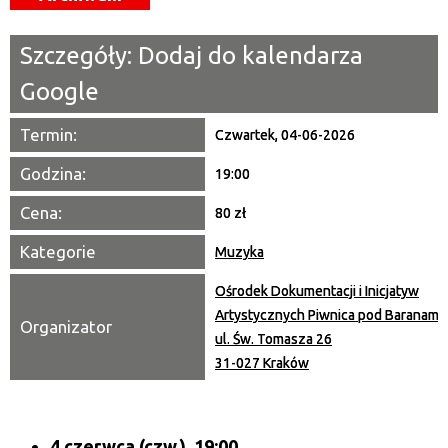
Miejsce
Szczegóły:
Dodaj do kalendarza
Organizator
Google
Promowane
Termin:
Czwartek, 04-06-2026
Godzina:
19:00
Cena:
80 zł
Kategorie
Muzyka
Ośrodek Dokumentacji i Inicjatyw
Artystycznych Piwnica pod Baranami
Organizator
ul. Św. Tomasza 26
31-027 Kraków
4 czerwca (czw.), 19:00