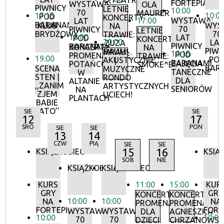
O!TEATR
FORTEPIANIE
WYSTAWA:
OLA
PIWNICY
LETNIE
10:00
70
MAURER
17:15
10:0
POD
KONCERTY
17:00
WYSTAWA:
LAT
BARANAMI
KLUB
WYS
NA
70
PIWNICY
LETNIE
BRYDŻOWY
70
TRAWIE:
18:00
LAT
POD
KONCERTY
20:00
LA
ZUZA
PIWNICY
BARANAMI
KONCERTY
NA
PIWN
BAUM
MRAU!
10:15
POD
PROMENADOWE:
TRAWIE:
19:00
PO
AKUSTYCZNIE
|
BARANAMI
ZAJĘCIA
POTAŃCÓWKA
SMOKE^BLUES
BAR
SCENA
MUZYCZNE
TANECZNE
W
STEN |
RONDO
DLA
ALTANIE
,,ZANIM
ARTYSTYCZNYCH
SENIORÓW
NA
ZJEM
UCIECH!
PLANTACH
BABIE
LATO’’
SIE
SIE
12
17
ŚRO
PON
SIE
SIE
13
14
CZW
PIĄ
SIE
SIE
15
16
KSIĄŻKOBIEG
KSIĄ
SOB
NIE
KSIĄŻKOBIEG
KSIĄŻKOBIEG
KURS
11:00
15:00
KUR
GRY
GRY
KONCERTY
KONCERTY
10:00
10:00
NA
NA
PROMENADOWE
PROMENADOW
FORTEPIANIE
FORT
WYSTAWA:
WYSTAWA:
DLA
AGNIESZKA
10:00
10:00
70
70
DZIECI:
CHRZANOWS