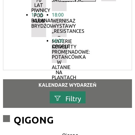
70
JAGIELLOŃSKI
LAT
PIWNICY
17:15
18:00
POD
BARANAMI
KLUB
WERNISAŻ
BRYDŻOWY
WYSTAWY
„RESISTANCES
–
18:00
MATERIE
OPORU”
KONCERTY
PROMENADOWE:
POTAŃCÓWKA
W
ALTANIE
NA
PLANTACH
KALENDARZ WYDARZEŃ
Filtry
Szukana fraza
QIGONG
Kategoria