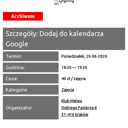
Trwające w zakresie
Archiwum
—
Miejsce
Szczegóły:
Dodaj do kalendarza
Google
Organizator
Termin:
Poniedziałek, 29-06-2026
Promowane
Godzina:
18:30 — 19:30
Cena:
40 zł / zajęcia
Kategorie
Zajęcia
Klub Malwa
Organizator
Dobrego Pasterza 6
31-416 Kraków