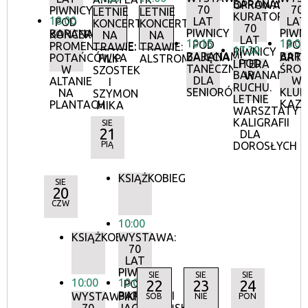
BARANAMI
OPROWADZAN
70
70
PIWNICY
LETNIE
LETNIE
KURATORSKIE
18:00
LAT
LAT
POD
KONCERTY
KONCERTY
70
PIWNICY
PIWN
BARANAMI
KONCERTY
NA
NA
LAT
10:15
18:00
POD
POD
PROMENADOWE:
TRAWIE:
TRAWIE:
17:30
PIWNICY
BARANAMI
BAR
ZAJĘCIA
ARTY
POTAŃCÓWKA
FILIP
ALSTROMERIE
POD
LITERA
TANECZNE
ŚRO
W
SZOSTEK
BARANAMI
W
DLA
W
ALTANIE
I
RUCHU.
SENIORÓW
KLUB
NA
SZYMON
LETNIE
KAZI
PLANTACH
MIKA
WARSZTATY
KALIGRAFII
SIE
21
DLA
PIĄ
DOROSŁYCH
KSIĄŻKOBIEG
SIE
20
CZW
10:00
KSIĄŻKOBIEG
WYSTAWA:
70
LAT
PIWNICY
SIE
SIE
SIE
10:00
10:00
22
23
24
POD
BARANAMI
WYSTAWA:
PIKNIK
SOB
NIE
PON