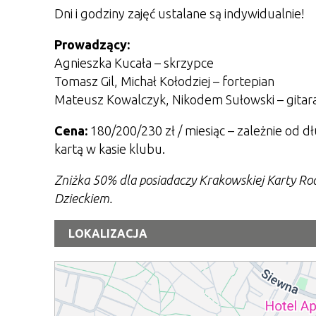
Dni i godziny zajęć ustalane są indywidualnie!
Prowadzący:
Agnieszka Kucała – skrzypce
Tomasz Gil, Michał Kołodziej – fortepian
Mateusz Kowalczyk, Nikodem Sułowski – gitara,
Cena:
180/200/230 zł / miesiąc – zależnie od d
kartą w kasie klubu.
Zniżka 50% dla posiadaczy Krakowskiej Karty Ro
Dzieckiem.
LOKALIZACJA