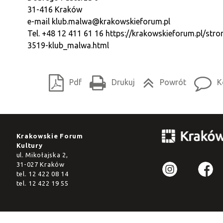
31-416 Kraków
e-mail
klub.malwa@krakowskieforum.pl
Tel. +48 12 411 61 16
https://krakowskieforum.pl/stro
3519-klub_malwa.html
Pdf
Drukuj
Powrót
K
Krakowskie Forum
Kultury
ul. Mikołajska 2,
31-027 Kraków
tel.
12 422 08 14
tel.
12 422 19 55