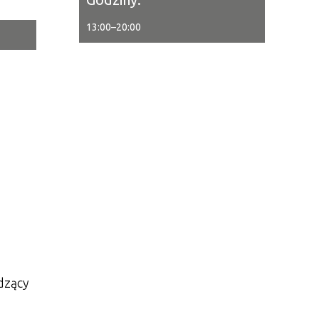
13:00
–
20:00
tor
ne
dzący