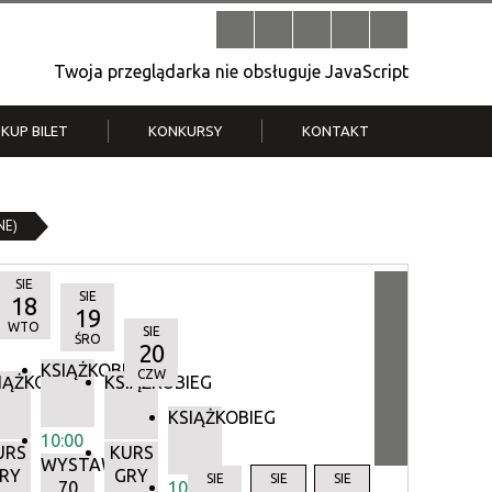
Twoja przeglądarka nie obsługuje JavaScript
KUP BILET
KONKURSY
KONTAKT
| V
Klub Strych
TWOJA DZIELNICA, TWÓJ FILM
NE)
. T.
– konkurs na krótkometrażówkę
SIE
SIE
18
19
WTO
SIE
ŚRO
20
KSIĄŻKOBIEG
CZW
IĄŻKOBIEG
KSIĄŻKOBIEG
KSIĄŻKOBIEG
10:00
URS
KURS
WYSTAWA:
RY
GRY
Y
SIE
SIE
SIE
70
10:00