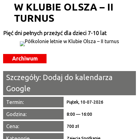
W KLUBIE OLSZA – II
Kategoria
TURNUS
Trwające w zakresie
—
Pięć dni pełnych przeżyć dla dzieci 7-10 lat
Miejsce
Archiwum
Organizator
Promowane
Szczegóły:
Dodaj do kalendarza
Google
Termin:
Piątek, 10-07-2026
Godzina:
8:00 — 16:00
Cena:
700 zł
Kategorie
Zajęcia
,
Spotkanie