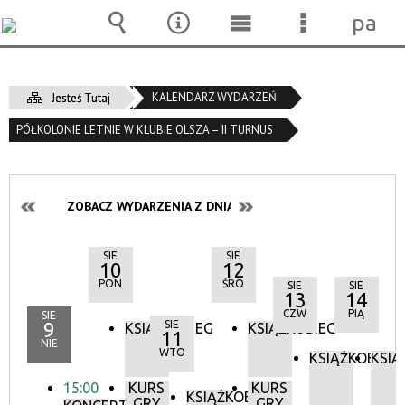
pane
Wyszukiwarka
Narzędzia
Menu
Menu
główne
szczegóło
KALENDARZ WYDARZEŃ
Jesteś Tutaj
PÓŁKOLONIE LETNIE W KLUBIE OLSZA – II TURNUS
ZOBACZ WYDARZENIA Z DNIA:
SIE
SIE
10
12
PON
ŚRO
SIE
SIE
13
14
CZW
PIĄ
SIE
9
SIE
KSIĄŻKOBIEG
KSIĄŻKOBIEG
11
NIE
WTO
KSIĄŻKOBIEG
KSIĄ
15:00
KURS
KURS
KSIĄŻKOBIEG
GRY
GRY