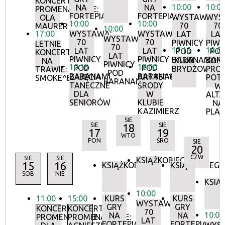
KONCERTY
10:00
10:0
NA
NA
PROMENADOWE:
FORTEPIANIE
FORTEPIANIE
WYSTAWA:
WYS
OLA
10:00
10:00
70
70
MAURER
10:00
17:00
WYSTAWA:
WYSTAWA:
LAT
LA
WYSTAWA:
70
70
PIWNICY
PIWN
LETNIE
70
17:15
18:0
LAT
LAT
POD
PO
KONCERTY
LAT
PIWNICY
PIWNICY
BARANAMI
BAR
KLUB
KON
NA
PIWNICY
10:15
18:00
POD
POD
BRYDŻOWY
PRO
TRAWIE:
POD
BARANAMI
BARANAMI
ZAJĘCIA
ARTYSTYCZNE
POT
SMOKE^BLUES
BARANAMI
TANECZNE
ŚRODY
W
DLA
W
ALTA
SENIORÓW
KLUBIE
NA
KAZIMIERZ
PLA
SIE
SIE
18
SIE
17
19
WTO
PON
ŚRO
SIE
20
CZW
SIE
SIE
KSIĄŻKOBIEG
15
16
KSIĄŻKOBIEG
KSIĄŻKOBIEG
SOB
NIE
KSIĄ
10:00
11:00
15:00
KURS
KURS
WYSTAWA:
GRY
GRY
KONCERTY
KONCERTY
70
10:00
NA
NA
PROMENADOWE
PROMENADOWE:
LAT
FORTEPIANIE
FORTEPIANIE