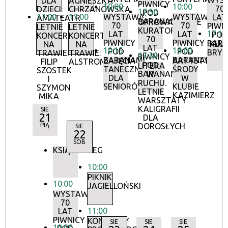
WYS
DLA
AGNIESZKA
PIWNICY
10:00
10:00
70
DZIECI:
CHRZANOWSKA
17:30
POD
17:00
17:00
WYSTAWA:
WYSTAWA:
LAT
AMATEATR
BARANAMI
OPROWADZANIE
70
70
PIWN
LETNIE
LETNIE
KURATORSKIE:
17:15
LAT
LAT
POD
KONCERTY
KONCERTY
70
PIWNICY
PIWNICY
BAR
KLU
NA
NA
LAT
10:15
18:00
POD
POD
BRY
TRAWIE:
TRAWIE:
17:30
PIWNICY
BARANAMI
BARANAMI
ZAJĘCIA
ARTYSTYCZN
FILIP
ALSTROMERIE
POD
LITERA
TANECZNE
ŚRODY
SZOSTEK
BARANAMI
W
DLA
W
I
RUCHU.
SENIORÓW
KLUBIE
SZYMON
LETNIE
KAZIMIERZ
MIKA
WARSZTATY
KALIGRAFII
SIE
21
DLA
PIĄ
DOROSŁYCH
SIE
22
SOB
KSIĄŻKOBIEG
10:00
PIKNIK
10:00
JAGIELLOŃSKI
WYSTAWA:
70
11:00
LAT
PIWNICY
KONCERTY
SIE
SIE
SIE
10:00