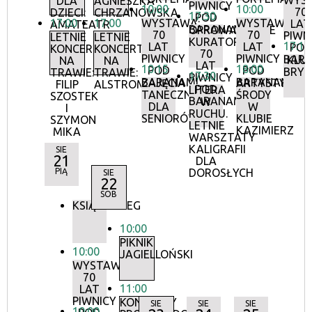
WYS
DLA
AGNIESZKA
PIWNICY
10:00
10:00
70
DZIECI:
CHRZANOWSKA
17:30
POD
17:00
17:00
WYSTAWA:
WYSTAWA:
LAT
AMATEATR
BARANAMI
OPROWADZANIE
70
70
PIWN
LETNIE
LETNIE
KURATORSKIE:
17:15
LAT
LAT
POD
KONCERTY
KONCERTY
70
PIWNICY
PIWNICY
BAR
KLU
NA
NA
LAT
10:15
18:00
POD
POD
BRY
TRAWIE:
TRAWIE:
17:30
PIWNICY
BARANAMI
BARANAMI
ZAJĘCIA
ARTYSTYCZN
FILIP
ALSTROMERIE
POD
LITERA
TANECZNE
ŚRODY
SZOSTEK
BARANAMI
W
DLA
W
I
RUCHU.
SENIORÓW
KLUBIE
SZYMON
LETNIE
KAZIMIERZ
MIKA
WARSZTATY
KALIGRAFII
SIE
21
DLA
PIĄ
DOROSŁYCH
SIE
22
SOB
KSIĄŻKOBIEG
10:00
PIKNIK
10:00
JAGIELLOŃSKI
WYSTAWA:
70
11:00
LAT
PIWNICY
KONCERTY
SIE
SIE
SIE
10:00