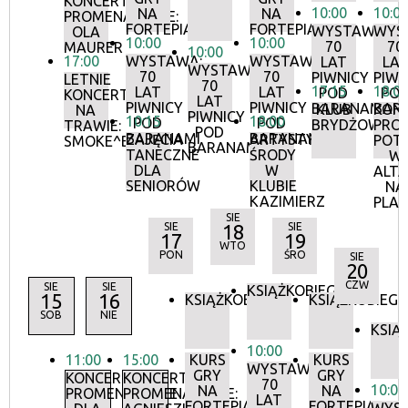
KONCERTY
10:00
10:0
NA
NA
PROMENADOWE:
FORTEPIANIE
FORTEPIANIE
WYSTAWA:
WYS
OLA
10:00
10:00
70
70
MAURER
10:00
17:00
WYSTAWA:
WYSTAWA:
LAT
LA
WYSTAWA:
70
70
PIWNICY
PIWN
LETNIE
70
17:15
18:0
LAT
LAT
POD
PO
KONCERTY
LAT
PIWNICY
PIWNICY
BARANAMI
BAR
KLUB
KON
NA
PIWNICY
10:15
18:00
POD
POD
BRYDŻOWY
PRO
TRAWIE:
POD
BARANAMI
BARANAMI
ZAJĘCIA
ARTYSTYCZNE
POT
SMOKE^BLUES
BARANAMI
TANECZNE
ŚRODY
W
DLA
W
ALTA
SENIORÓW
KLUBIE
NA
KAZIMIERZ
PLA
SIE
SIE
18
SIE
17
19
WTO
PON
ŚRO
SIE
20
CZW
SIE
SIE
KSIĄŻKOBIEG
15
16
KSIĄŻKOBIEG
KSIĄŻKOBIEG
SOB
NIE
KSIĄ
10:00
11:00
15:00
KURS
KURS
WYSTAWA:
GRY
GRY
KONCERTY
KONCERTY
70
10:00
NA
NA
PROMENADOWE
PROMENADOWE:
LAT
FORTEPIANIE
FORTEPIANIE