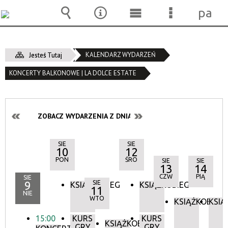
pane
Wyszukiwarka
Narzędzia
Menu
Menu
główne
szczegóło
KALENDARZ WYDARZEŃ
Jesteś Tutaj
KONCERTY BALKONOWE | LA DOLCE ESTATE
ZOBACZ WYDARZENIA Z DNIA:
SIE
SIE
10
12
PON
ŚRO
SIE
SIE
13
14
CZW
PIĄ
SIE
9
SIE
KSIĄŻKOBIEG
KSIĄŻKOBIEG
11
NIE
WTO
KSIĄŻKOBIEG
KSIĄ
15:00
KURS
KURS
KSIĄŻKOBIEG
GRY
GRY