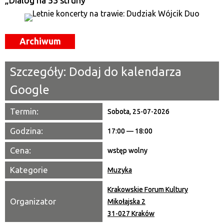
„Dialog na 53 struny”
Miejsce
Archiwum
Organizator
Promowane
Szczegóły:
Dodaj do kalendarza
Google
Termin:
Sobota, 25-07-2026
Godzina:
17:00 — 18:00
Cena:
wstęp wolny
Kategorie
Muzyka
Krakowskie Forum Kultury
Organizator
Mikołajska 2
31-027 Kraków