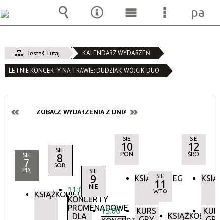
pane
Wyszukiwarka
Narzędzia
Menu
Menu
główne
szczegóło
KALENDARZ WYDARZEŃ
Jesteś Tutaj
LETNIE KONCERTY NA TRAWIE: DUDZIAK WÓJCIK DUO
ZOBACZ WYDARZENIA Z DNIA:
SIE
SIE
10
12
SIE
PON
ŚRO
SIE
8
7
SOB
PIĄ
SIE
9
SIE
KSIĄŻKOBIEG
KSIĄ
11
NIE
11:00
WTO
KSIĄŻKOBIEG
KONCERTY
PROMENADOWE
15:00
KURS
KUR
KSIĄŻKOBIEG
DLA
GRY
GR