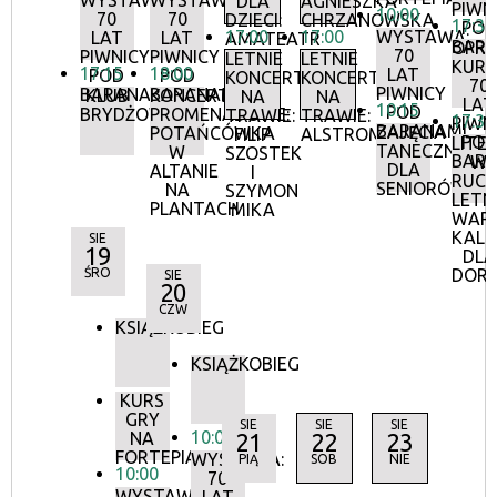
WYSTAWA:
WYSTAWA:
DLA
AGNIESZKA
PIWN
10:00
70
70
DZIECI:
CHRZANOWSKA
17:30
POD
17:00
17:00
WYSTAWA:
LAT
LAT
AMATEATR
BAR
OPR
70
PIWNICY
PIWNICY
LETNIE
LETNIE
KURA
17:15
18:00
LAT
POD
POD
KONCERTY
KONCERTY
70
PIWNICY
BARANAMI
BARANAMI
KLUB
KONCERTY
NA
NA
LAT
10:15
POD
BRYDŻOWY
PROMENADOWE:
TRAWIE:
TRAWIE:
17:30
PIWN
BARANAMI
ZAJĘCIA
POTAŃCÓWKA
FILIP
ALSTROMERIE
POD
LITE
TANECZNE
W
SZOSTEK
BAR
W
DLA
ALTANIE
I
RUCH
SENIORÓW
NA
SZYMON
LETN
PLANTACH
MIKA
WAR
KALI
SIE
19
DLA
ŚRO
DOR
SIE
20
CZW
KSIĄŻKOBIEG
KSIĄŻKOBIEG
KURS
GRY
SIE
SIE
SIE
10:00
NA
21
22
23
FORTEPIANIE
WYSTAWA:
PIĄ
SOB
NIE
10:00
70
WYSTAWA: