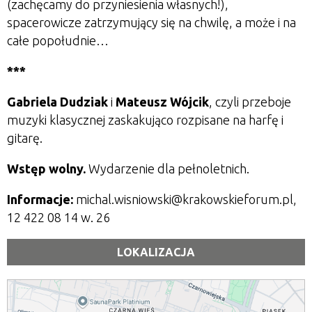
(zachęcamy do przyniesienia własnych!),
spacerowicze zatrzymujący się na chwilę, a może i na
całe popołudnie…
***
Gabriela Dudziak
i
Mateusz
Wójcik
, czyli przeboje
muzyki klasycznej zaskakująco rozpisane na harfę i
gitarę.
Wstęp wolny.
Wydarzenie dla pełnoletnich.
Informacje:
michal.wisniowski@krakowskieforum.pl,
12 422 08 14 w. 26
LOKALIZACJA