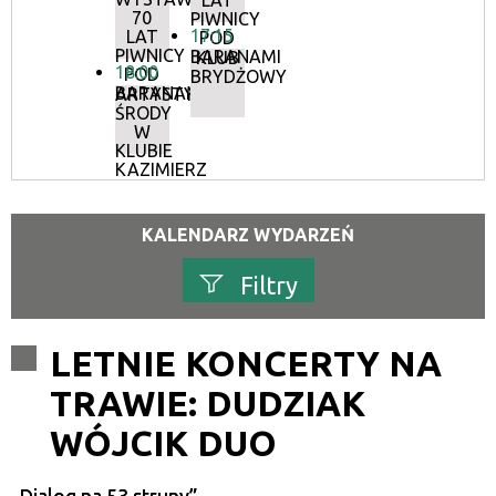
LAT
70
PIWNICY
17:15
LAT
POD
PIWNICY
BARANAMI
KLUB
18:00
POD
BRYDŻOWY
BARANAMI
ARTYSTYCZNE
ŚRODY
W
KLUBIE
KAZIMIERZ
KALENDARZ WYDARZEŃ
Filtry
Szukana fraza
LETNIE KONCERTY NA
TRAWIE: DUDZIAK
Kategoria
WÓJCIK DUO
Trwające w zakresie
—