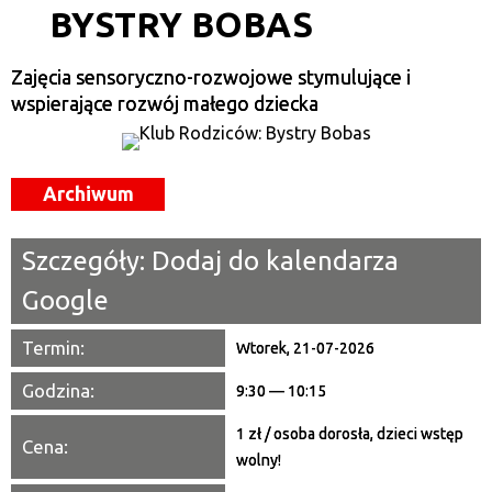
BYSTRY BOBAS
Kategoria
Zajęcia sensoryczno-rozwojowe stymulujące i
Trwające w zakresie
wspierające rozwój małego dziecka
—
Miejsce
Archiwum
Organizator
Szczegóły:
Dodaj do kalendarza
Promowane
Google
Termin:
Wtorek, 21-07-2026
Godzina:
9:30 — 10:15
1 zł / osoba dorosła, dzieci wstęp
Cena:
wolny!