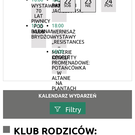
22
23
24
POD
BARANAMI
WYSTAWA:
PIKNIK
SOB
NIE
PON
70
JAGIELLOŃSKI
LAT
PIWNICY
17:15
18:00
POD
BARANAMI
KLUB
WERNISAŻ
BRYDŻOWY
WYSTAWY
„RESISTANCES
–
18:00
MATERIE
OPORU”
KONCERTY
PROMENADOWE:
POTAŃCÓWKA
W
ALTANIE
NA
PLANTACH
KALENDARZ WYDARZEŃ
Filtry
Szukana fraza
KLUB RODZICÓW: