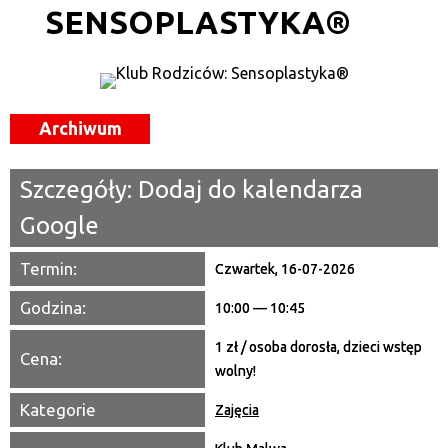
SENSOPLASTYKA®
Kategoria
Trwające w zakresie
—
Archiwum
Miejsce
Szczegóły:
Dodaj do kalendarza
Organizator
Google
Promowane
Termin:
Czwartek, 16-07-2026
Godzina:
10:00 — 10:45
1 zł / osoba dorosła, dzieci wstęp
Cena:
wolny!
Kategorie
Zajęcia