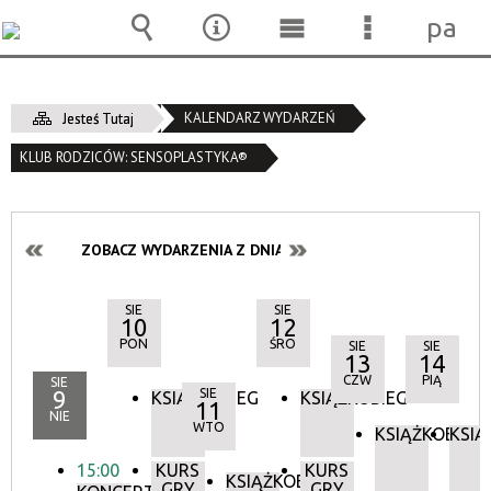
pane
Wyszukiwarka
Narzędzia
Menu
Menu
główne
szczegóło
KALENDARZ WYDARZEŃ
Jesteś Tutaj
KLUB RODZICÓW: SENSOPLASTYKA®
ZOBACZ WYDARZENIA Z DNIA:
SIE
SIE
10
12
PON
ŚRO
SIE
SIE
13
14
CZW
PIĄ
SIE
9
SIE
KSIĄŻKOBIEG
KSIĄŻKOBIEG
11
NIE
WTO
KSIĄŻKOBIEG
KSIĄ
15:00
KURS
KURS
KSIĄŻKOBIEG
GRY
GRY