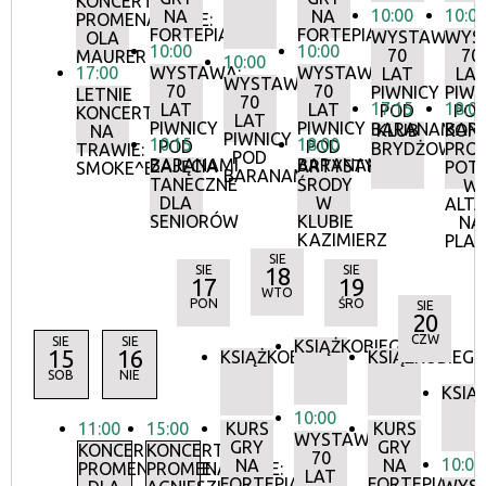
KONCERTY
10:00
10:0
NA
NA
PROMENADOWE:
FORTEPIANIE
FORTEPIANIE
WYSTAWA:
WYS
OLA
10:00
10:00
70
70
MAURER
10:00
17:00
WYSTAWA:
WYSTAWA:
LAT
LA
WYSTAWA:
70
70
PIWNICY
PIWN
LETNIE
70
17:15
18:0
LAT
LAT
POD
PO
KONCERTY
LAT
PIWNICY
PIWNICY
BARANAMI
BAR
KLUB
KON
NA
PIWNICY
10:15
18:00
POD
POD
BRYDŻOWY
PRO
TRAWIE:
POD
BARANAMI
BARANAMI
ZAJĘCIA
ARTYSTYCZNE
POT
SMOKE^BLUES
BARANAMI
TANECZNE
ŚRODY
W
DLA
W
ALTA
SENIORÓW
KLUBIE
NA
KAZIMIERZ
PLA
SIE
SIE
18
SIE
17
19
WTO
PON
ŚRO
SIE
20
CZW
SIE
SIE
KSIĄŻKOBIEG
15
16
KSIĄŻKOBIEG
KSIĄŻKOBIEG
SOB
NIE
KSIĄ
10:00
11:00
15:00
KURS
KURS
WYSTAWA:
GRY
GRY
KONCERTY
KONCERTY
70
10:00
NA
NA
PROMENADOWE
PROMENADOWE:
LAT
FORTEPIANIE
FORTEPIANIE