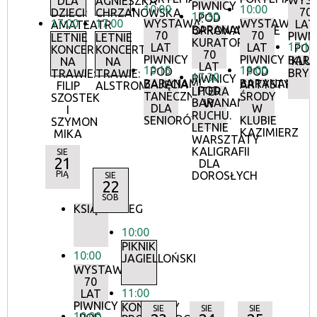
WYS
DLA
AGNIESZKA
PIWNICY
10:00
10:00
70
DZIECI:
CHRZANOWSKA
17:30
POD
17:00
17:00
WYSTAWA:
WYSTAWA:
LAT
AMATEATR
BARANAMI
OPROWADZANIE
70
70
PIWN
LETNIE
LETNIE
KURATORSKIE:
17:15
LAT
LAT
POD
KONCERTY
KONCERTY
70
PIWNICY
PIWNICY
BAR
KLU
NA
NA
LAT
10:15
18:00
POD
POD
BRY
TRAWIE:
TRAWIE:
17:30
PIWNICY
BARANAMI
BARANAMI
ZAJĘCIA
ARTYSTYCZN
FILIP
ALSTROMERIE
POD
LITERA
TANECZNE
ŚRODY
SZOSTEK
BARANAMI
W
DLA
W
I
RUCHU.
SENIORÓW
KLUBIE
SZYMON
LETNIE
KAZIMIERZ
MIKA
WARSZTATY
KALIGRAFII
SIE
21
DLA
PIĄ
DOROSŁYCH
SIE
22
SOB
KSIĄŻKOBIEG
10:00
PIKNIK
10:00
JAGIELLOŃSKI
WYSTAWA:
70
11:00
LAT
PIWNICY
KONCERTY
SIE
SIE
SIE
10:00