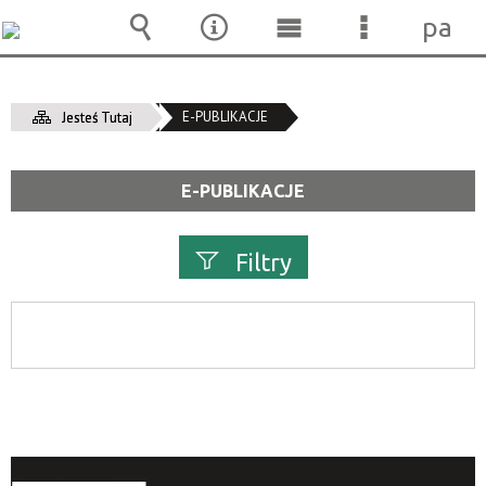
pane
Wyszukiwarka
Narzędzia
Menu
Menu
główne
szczegóło
E-PUBLIKACJE
Jesteś Tutaj
E-PUBLIKACJE
Filtry
Szukana fraza
Kategoria