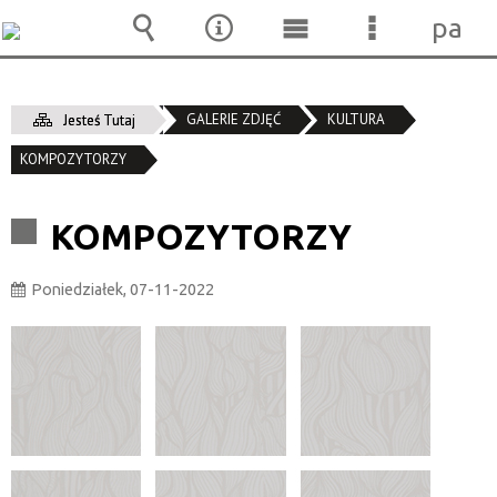
pane
Wyszukiwarka
Narzędzia
Menu
Menu
główne
szczegóło
GALERIE ZDJĘĆ
KULTURA
Jesteś Tutaj
KOMPOZYTORZY
KOMPOZYTORZY
Poniedziałek, 07-11-2022