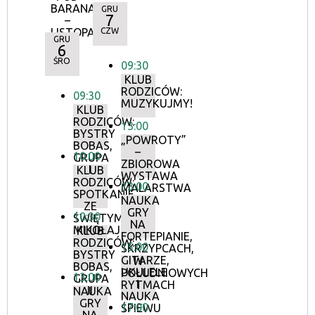
BARANAMI
GRU
7
–
LISTOPAD
CZW
GRU
6
ŚRO
09:30
KLUB
RODZICÓW:
09:30
MUZYKUJMY!
KLUB
RODZICÓW:
13:00
BYSTRY
„POWROTY”
BOBAS,
–
10:00
GRUPA
ZBIOROWA
I
KLUB
WYSTAWA
RODZICÓW:
13:00
MALARSTWA
SPOTKANIE
NAUKA
ZE
GRY
10:30
ŚWIĘTYM
NA
MIKOŁAJEM
KLUB
FORTEPIANIE,
RODZICÓW:
15:00
SKRZYPCACH,
BYSTRY
GITARZE,
W
BOBAS,
UKULELE
POŁUDNIOWYCH
13:00
GRUPA
I
RYTMACH
II
NAUKA
NAUKA
GRY
17:00
ŚPIEWU