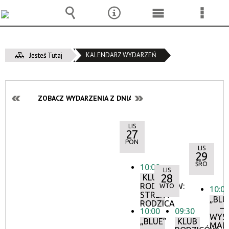
Wyszukiwarka
Narzędzia
Menu
Menu
główne
szcze
KALENDARZ WYDARZEŃ
Jesteś Tutaj
ZOBACZ WYDARZENIA Z DNIA:
LIS
27
PON
LIS
29
ŚRO
10:00
LIS
28
KLUB
RODZICÓW:
WTO
10:0
STREFA
„BLU
RODZICA
–
10:00
09:30
WYS
„BLUE”
KLUB
MAL