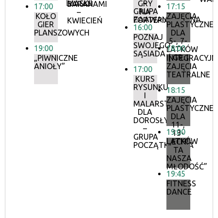
–
MASKI
GRY
BARANAMI
17:00
17:15
GRUPA
NA
–
KOŁO
ZAJĘCIA
ZAAWANSOWANA
FORTEPIANIE
KWIECIEŃ
GIER
PLASTYCZNE
16:00
PLANSZOWYCH
DLA
POZNAJ
5-, 7-
SWOJEGO
19:00
18:00
LATKÓW
SĄSIADA
| GR. I
„PIWNICZNE
INTEGRACYJN
ANIOŁY”
ZAJĘCIA
17:00
TEATRALNE
KURS
RYSUNKU
18:15
I
ZAJĘCIA
MALARSTWA
PLASTYCZNE
DLA
DLA
DOROSŁYCH
11-,
–
19:00
13-
GRUPA
LATKÓW
„ECH!
POCZĄTKUJĄCA
TA
NASZA
MŁODOŚĆ”
19:45
FITNESS
DANCE