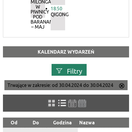
MILONGA
W
18:50
PIWNICY
QIGONG
POD
BARANAMI
– MAJ
KALENDARZ WYDARZEŃ
Filtry
Trwające w zakresie:
od 30.04.2024 do 30.04.2024
Us
Szukana fraza
ten
filtr
Kategoria
Od
Do
Godzina
Nazwa