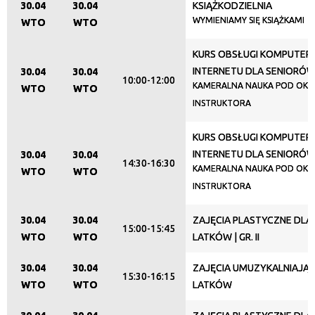
30.04
30.04
KSIĄŻKODZIELNIA
Trwające w zakresie
WYMIENIAMY SIĘ KSIĄŻKAMI
WTO
WTO
—
KURS OBSŁUGI KOMPUTERA
Miejsce
INTERNETU DLA SENIORÓ
30.04
30.04
10:00-12:00
KAMERALNA NAUKA POD OKI
WTO
WTO
INSTRUKTORA
Organizator
KURS OBSŁUGI KOMPUTERA
INTERNETU DLA SENIORÓ
30.04
30.04
14:30-16:30
KAMERALNA NAUKA POD OKI
WTO
WTO
Promowane
INSTRUKTORA
30.04
30.04
ZAJĘCIA PLASTYCZNE DLA 5
15:00-15:45
WTO
WTO
LATKÓW | GR. II
30.04
30.04
ZAJĘCIA UMUZYKALNIAJĄCE
15:30-16:15
WTO
WTO
LATKÓW