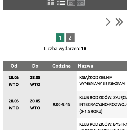
Kategoria
Trwające w zakresie
1
2
—
Liczba wydarzeń:
18
Miejsce
Od
Do
Godzina
Nazwa
28.05
28.05
KSIĄŻKODZIELNIA
Organizator
WYMIENIAMY SIĘ KSIĄŻKAMI
WTO
WTO
KLUB RODZICÓW: ZAJĘCIA
28.05
28.05
Promowane
9:00-9:45
INTEGRACYJNO-ROZWOJOWE
WTO
WTO
(0-1,5 ROKU)
KLUB RODZICÓW: BYSTRY BO