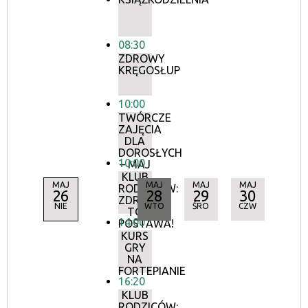
08:30
ZDROWY
KRĘGOSŁUP
10:00
TWÓRCZE
ZAJĘCIA
DLA
DOROSŁYCH
10:00
– MAJ
KLUB
MAJ
MAJ
MAJ
MAJ
RODZICÓW:
26
28
29
30
ZDROWIE
NIE
WTO
ŚRO
CZW
TO
14:00
POSTAWA!
KURS
GRY
NA
FORTEPIANIE
16:20
KLUB
RODZICÓW: