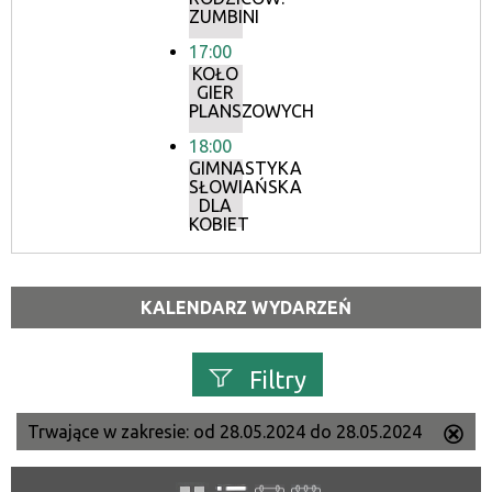
ZUMBINI
17:00
KOŁO
GIER
PLANSZOWYCH
18:00
GIMNASTYKA
SŁOWIAŃSKA
DLA
KOBIET
KALENDARZ WYDARZEŃ
Filtry
Trwające w zakresie:
od 28.05.2024 do 28.05.2024
Us
Szukana fraza
ten
filtr