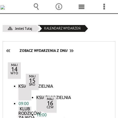
Wyszukiwarka
Narzędzia
Menu
Menu
główne
szcze
KALENDARZ WYDARZEŃ
Jesteś Tutaj
ZOBACZ WYDARZENIA Z DNIA:
MAJ
14
WTO
MAJ
15
ŚRO
KSIĄŻKODZIELNIA
KSIĄŻKODZIELNIA
MAJ
16
09:00
CZW
KLUB
RODZICÓW:
10:00
ZAJĘCIA